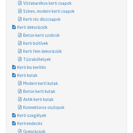
Víztakarékos kerti csapok
Színes, modern kerti csapok
Kerti réz díszcsapok
Kerti dekorációk
Beton kerti szobrok
Kerti boltívek
Kerti fém dekorációk
Tűzrakóhelyek
Kerti kis kerítés
Kerti kutak
Modern kerti kutak
Beton kerti kutak
Antik kerti kutak
Konnektoros oszlopok
Kerti szegélyek
Kertrendezés
Gyeprácsok