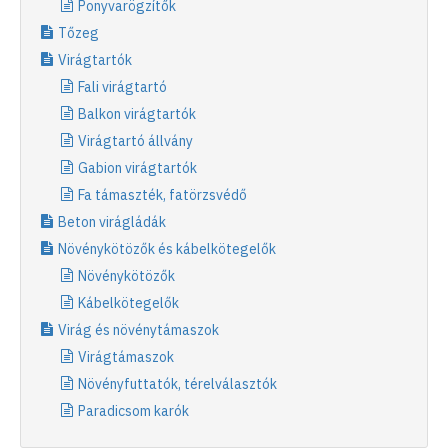
Ponyvarögzítők
Tőzeg
Virágtartók
Fali virágtartó
Balkon virágtartók
Virágtartó állvány
Gabion virágtartók
Fa támaszték, fatörzsvédő
Beton virágládák
Növénykötözők és kábelkötegelők
Növénykötözők
Kábelkötegelők
Virág és növénytámaszok
Virágtámaszok
Növényfuttatók, térelválasztók
Paradicsom karók