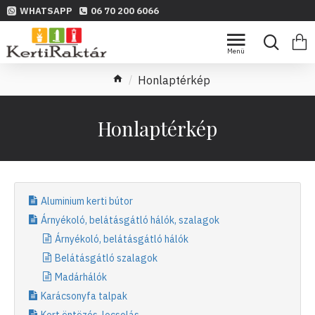
WHATSAPP
06 70 200 6066
Honlaptérkép
Honlaptérkép
Aluminium kerti bútor
Árnyékoló, belátásgátló hálók, szalagok
Árnyékoló, belátásgátló hálók
Belátásgátló szalagok
Madárhálók
Karácsonyfa talpak
Kert öntözés, locsolás