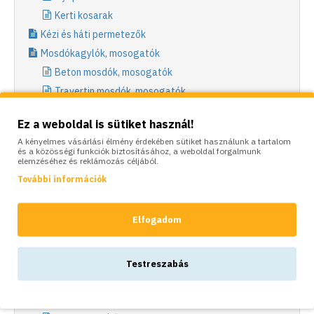
Kerti kosarak
Kézi és háti permetezők
Mosdókagylók, mosogatók
Beton mosdók, mosogatók
Travertin mosdók, mosogatók
Munkavédelmi kesztyű
Ez a weboldal is sütiket használ!
Outlet
A kényelmes vásárlási élmény érdekében sütiket használunk a tartalom
Polyrattan kerti bútor
és a közösségi funkciók biztosításához, a weboldal forgalmunk
elemzéséhez és reklámozás céljából.
Talajtakarók, ponyvák
További információk
Fátyolfóliák
Agroszövetek
Elfogadom
Geotextíliák
Leszúró tüskék
Vakondhálók
Testreszabás
Takaró ponyvák
Mulcs fóliák