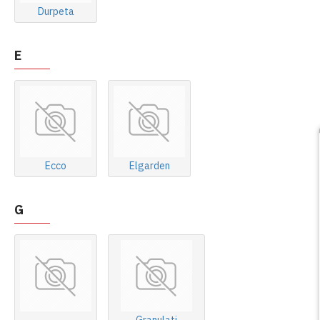
Durpeta
E
Ecco
Elgarden
G
Granulati