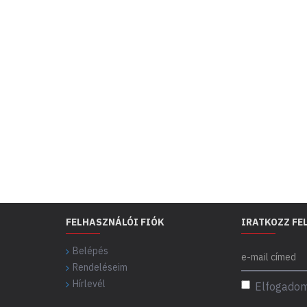
FELHASZNÁLÓI FIÓK
IRATKOZZ FE
Belépés
Rendeléseim
Hírlevél
Elfogadom