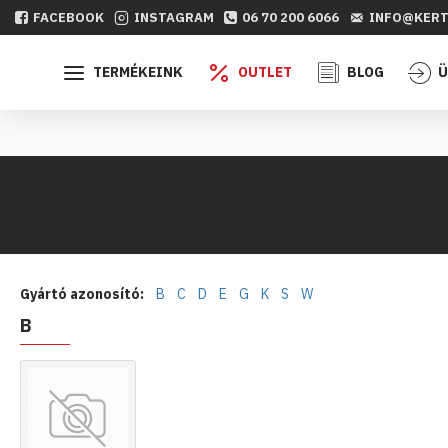
FACEBOOK
INSTAGRAM
06 70 200 6066
INFO@KERT
TERMÉKEINK
OUTLET
BLOG
Ü
Gyártó azonosító:
B
C
D
E
G
K
S
W
B