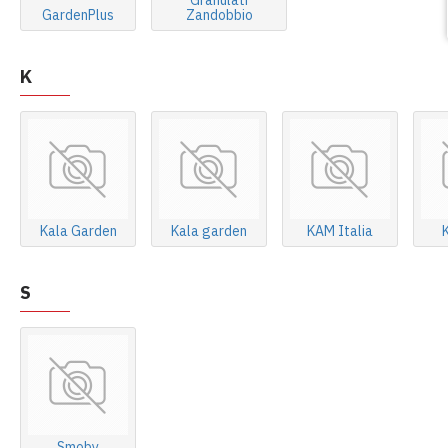
GardenPlus
Zandobbio
K
Kala Garden
Kala garden
KAM Italia
S
Smoby