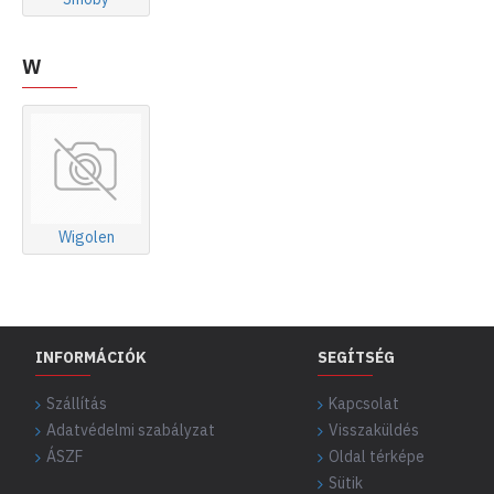
W
Wigolen
INFORMÁCIÓK
SEGÍTSÉG
Szállítás
Kapcsolat
Adatvédelmi szabályzat
Visszaküldés
ÁSZF
Oldal térképe
Sütik