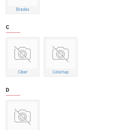
Bradas
C
Ciber
Colortap
D