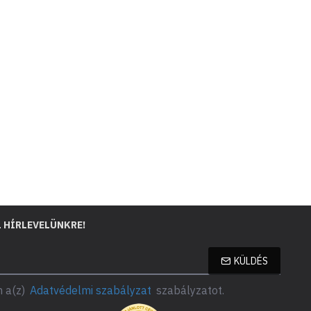
L HÍRLEVELÜNKRE!
KÜLDÉS
 a(z)
Adatvédelmi szabályzat
szabályzatot.