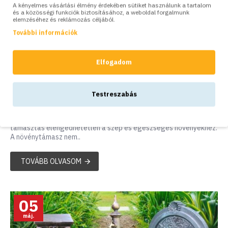
A kényelmes vásárlási élmény érdekében sütiket használunk a tartalom
és a közösségi funkciók biztosításához, a weboldal forgalmunk
elemzéséhez és reklámozás céljából.
További információk
Elfogadom
163
2685
Kertészkedés könnyedén - mutatós és praktikus
növénytámaszok, paradicsomkarók
Testreszabás
Akár egy buja paradicsomültetvényt gondozol, akár cserepes
dísznövényeket nevelgetsz az erkélyen, egy biztos: a megfelelő
támasztás elengedhetetlen a szép és egészséges növényekhez.
A növénytámasz nem..
TOVÁBB OLVASOM
05
máj.