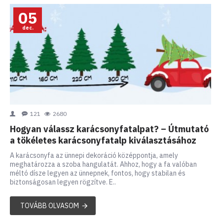
05
dec.
121
2680
Hogyan válassz karácsonyfatalpat? – Útmutató
a tökéletes karácsonyfatalp kiválasztásához
A karácsonyfa az ünnepi dekoráció középpontja, amely
meghatározza a szoba hangulatát. Ahhoz, hogy a fa valóban
méltó dísze legyen az ünnepnek, fontos, hogy stabilan és
biztonságosan legyen rögzítve. E..
TOVÁBB OLVASOM