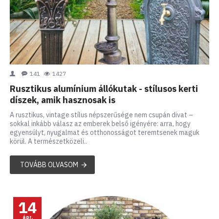
141
1427
Rusztikus alumínium állókutak - stílusos kerti
díszek, amik hasznosak is
A rusztikus, vintage stílus népszerűsége nem csupán divat –
sokkal inkább válasz az emberek belső igényére: arra, hogy
egyensúlyt, nyugalmat és otthonosságot teremtsenek maguk
körül. A természetközeli..
TOVÁBB OLVASOM
14
ápr.