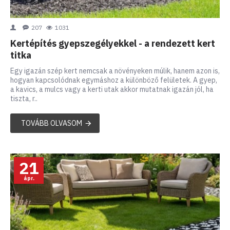
207
1031
Kertépítés gyepszegélyekkel - a rendezett kert
titka
Egy igazán szép kert nemcsak a növényeken múlik, hanem azon is,
hogyan kapcsolódnak egymáshoz a különböző felületek. A gyep,
a kavics, a mulcs vagy a kerti utak akkor mutatnak igazán jól, ha
tiszta, r..
TOVÁBB OLVASOM
21
ápr.