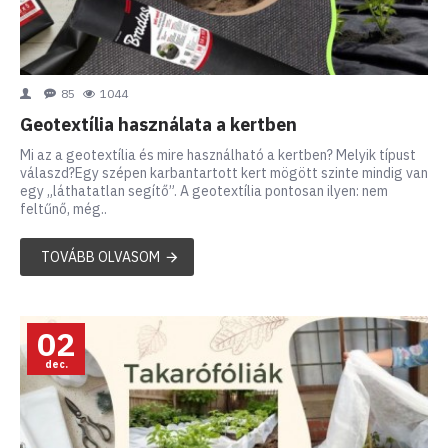
85
1044
Geotextília használata a kertben
Mi az a geotextília és mire használható a kertben? Melyik típust
válaszd?Egy szépen karbantartott kert mögött szinte mindig van
egy „láthatatlan segítő”. A geotextília pontosan ilyen: nem
feltűnő, még..
TOVÁBB OLVASOM
02
dec.