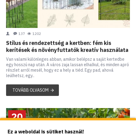
137
1202
Stílus és rendezettség a kertben: fém kis
kerítések és növényfuttatók kreatív használata
Van valami különleges abban, amikor belépsz a saját kertedbe
egy hosszú nap után. A város zaja lassan elhalkul, és minden apró
részlet arról mesél, hogy ez a hely a tiéd. Egy pad, ahová
leülhetsz, egy..
TOVÁBB OLVASOM
20
jún.
Ez a weboldal is sütiket használ!