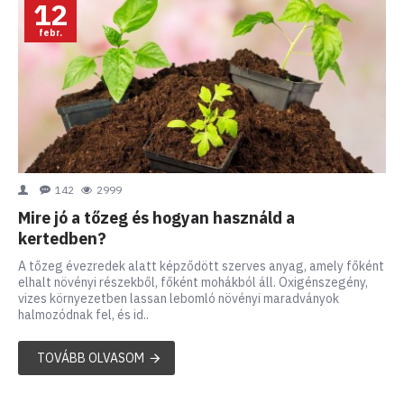
12
febr.
142
2999
Mire jó a tőzeg és hogyan használd a
kertedben?
A tőzeg évezredek alatt képződött szerves anyag, amely főként
elhalt növényi részekből, főként mohákból áll. Oxigénszegény,
vizes környezetben lassan lebomló növényi maradványok
halmozódnak fel, és id..
TOVÁBB OLVASOM