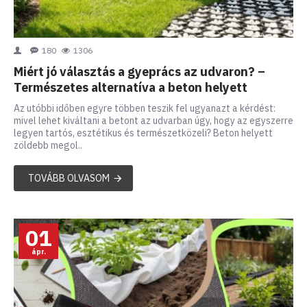
180
1306
Miért jó választás a gyeprács az udvaron? –
Természetes alternatíva a beton helyett
Az utóbbi időben egyre többen teszik fel ugyanazt a kérdést:
mivel lehet kiváltani a betont az udvarban úgy, hogy az egyszerre
legyen tartós, esztétikus és természetközeli? Beton helyett
zöldebb megol..
TOVÁBB OLVASOM
01
ápr.