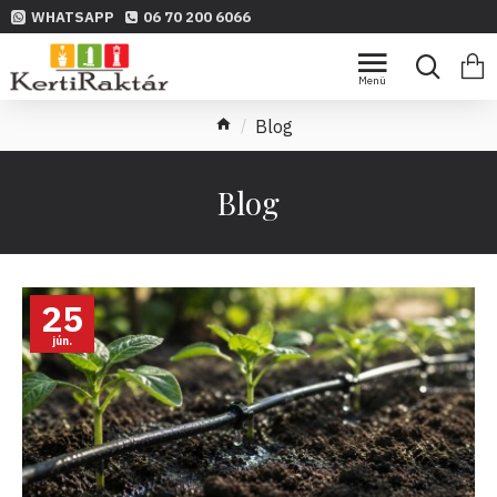
WHATSAPP
06 70 200 6066
Blog
Blog
25
jún.