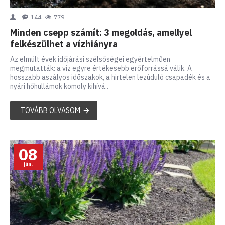
144
779
Minden csepp számít: 3 megoldás, amellyel
felkészülhet a vízhiányra
Az elmúlt évek időjárási szélsőségei egyértelműen
megmutatták: a víz egyre értékesebb erőforrássá válik. A
hosszabb aszályos időszakok, a hirtelen lezúduló csapadék és a
nyári hőhullámok komoly kihívá..
TOVÁBB OLVASOM
08
jún.