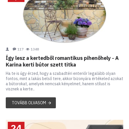
117
1348
Így lesz a kertedből romantikus pihenőhely - A
Karina kerti bútor szett titka
Ha te is úgy érzed, hogy a szabadtéri enteriőr legalább olyan
fontos, mint a lakás belső tere, akkor bizonyára értékeled azokat
a bútorokat, amelyek nemcsak kényelmet, hanem stílust is
visznek a kerte..
TOVÁBB OLVASOM
24