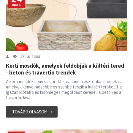
márc.
128
1384
Kerti mosdók, amelyek feldobják a kültéri tered
- beton és travertin trendek
A kerti mosdók nemcsak praktikus, hanem esztétikai elemek is,
amelyek kényelmesebbé és szebbé teszik a kültéri tereket. Ha
igazán időtálló és különleges megoldást keresel, a beton és a
travertin kivál..
TOVÁBB OLVASOM