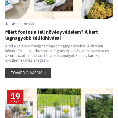
175
958
Miért fontos a téli növényvédelem? A kert
legnagyobb téli kihívásai
A tél a kertben mindig tartogat meglepetéseket. A hirtelen
hőmérséklet-ingadozások, a fagyos éjszakák, a hó nyomása és
az erős szél mind olyan tényezők, amelyek komoly károkat
okozhatnak még a legszív..
TOVÁBB OLVASOM
19
szept.