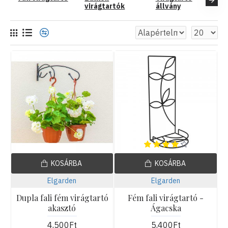
észrevétlenül járulnak hozzá, hogy növényeink teljes szépségükben
virágtartók
állvány
kibontakozhassanak.
Gabion virágtartók, virágláda tartók, fali és balkon virágtartók,
megannyi lehetőség, hogy apró részleteiben is saját ízlésünk szerint
alakítsuk környezetünket a praktikus szempontokat is figyelembe véve.
KOSÁRBA
KOSÁRBA
Elgarden
Elgarden
Dupla fali fém virágtartó
Fém fali virágtartó -
akasztó
Ágacska
4,500Ft
5,400Ft