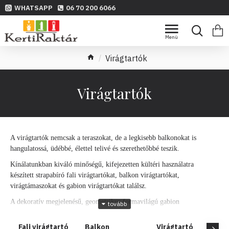
WHATSAPP
06 70 200 6066
Virágtartók
Virágtartók
A virágtartók nemcsak a teraszokat, de a legkisebb balkonokat is
hangulatossá, üdébbé, élettel telivé és szerethetőbbé teszik.
Kínálatunkban kiváló minőségű, kifejezetten kültéri használatra
készített strapabíró fali virágtartókat, balkon virágtartókat,
virágtámaszokat és gabion virágtartókat találsz.
A dekoratív megjelenésű, geometrikus formavilágú gabion
virágtartókkal modern hatást érhetsz el, a fali virágtartók díszítőelemek
is egyben, a balkon virágtartók és virágtámaszok pedig szinte
Fali virágtartó
Balkon
Virágtartó