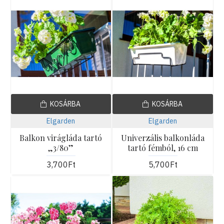
KOSÁRBA
KOSÁRBA
Elgarden
Elgarden
Balkon virágláda tartó
Univerzális balkonláda
„3/80”
tartó fémból, 16 cm
3,700Ft
5,700Ft