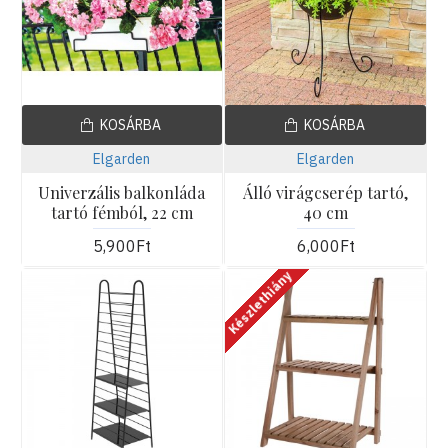
KOSÁRBA
KOSÁRBA
Elgarden
Elgarden
Univerzális balkonláda
Álló virágcserép tartó,
tartó fémból, 22 cm
40 cm
5,900Ft
6,000Ft
Készlethiány