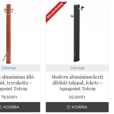
Készlethiány
Colortap
Colortap
 alumínium álló
Modern alumínium kerti
kút, terrakotta -
állókút talppal, fekete -
apoint Totem
Aquapoint Totem
78,500Ft
82,000Ft
KOSÁRBA
KOSÁRBA