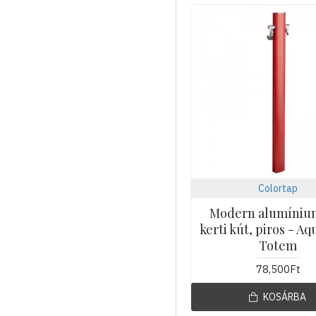
Colortap
Modern alumínium
kerti kút, piros - A
Totem
78,500Ft
KOSÁRBA