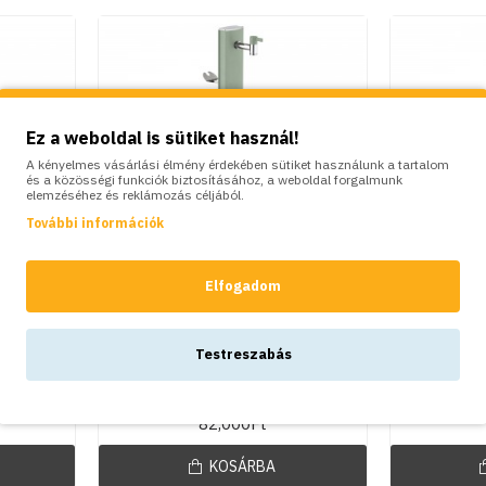
Ez a weboldal is sütiket használ!
A kényelmes vásárlási élmény érdekében sütiket használunk a tartalom
és a közösségi funkciók biztosításához, a weboldal forgalmunk
elemzéséhez és reklámozás céljából.
További információk
Elfogadom
Colortap
 kerti
Modern alumínium kerti
Modern 
Testreszabás
nox -
állókút talppal, khaki zöld
állókút t
lo
- Aquapoint Totem
Aquap
82,000Ft
KOSÁRBA