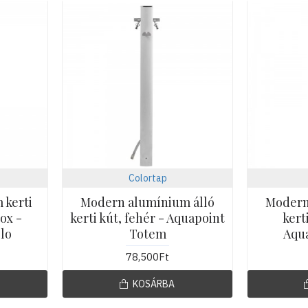
Colortap
 kerti
Modern alumínium álló
Modern
nox -
kerti kút, fehér - Aquapoint
kert
lo
Totem
Aqu
78,500Ft
KOSÁRBA