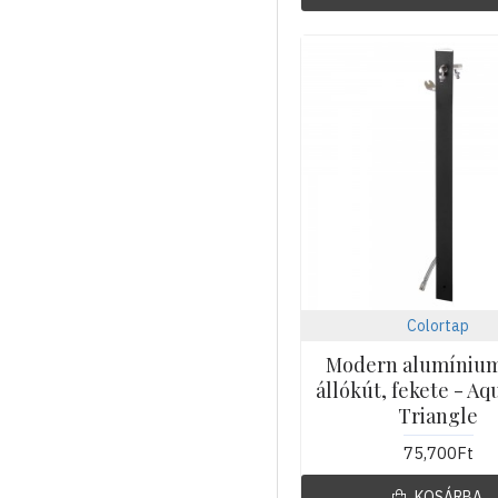
Colortap
Modern alumínium
állókút, fekete - Aq
Triangle
75,700Ft
KOSÁRBA