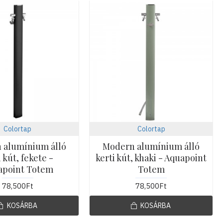
Colortap
Colortap
 alumínium álló
Modern alumínium álló
i kút, fekete -
kerti kút, khaki - Aquapoint
apoint Totem
Totem
78,500Ft
78,500Ft
KOSÁRBA
KOSÁRBA