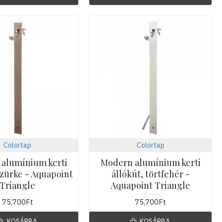
Colortap
Colortap
alumínium kerti
Modern alumínium kerti
szürke - Aquapoint
állókút, törtfehér -
Triangle
Aquapoint Triangle
75,700Ft
75,700Ft
KOSÁRBA
KOSÁRBA