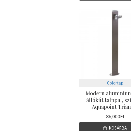
Colortap
Modern alumínium
állókút talppal, sz
Aquapoint Trian
86,000Ft
KOSÁRBA