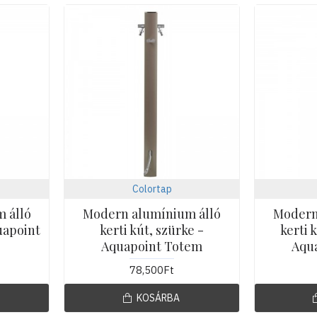
Colortap
 álló
Modern alumínium álló
Modern
quapoint
kerti kút, szürke -
kerti 
Aquapoint Totem
Aqu
78,500Ft
KOSÁRBA