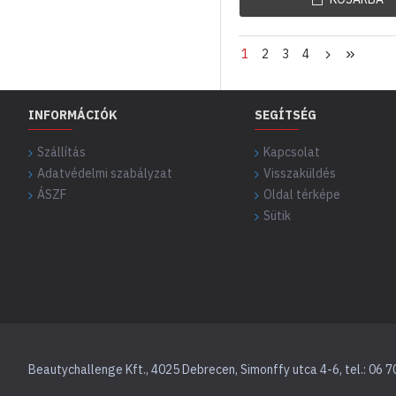
1
2
3
4
INFORMÁCIÓK
SEGÍTSÉG
Szállítás
Kapcsolat
Adatvédelmi szabályzat
Visszaküldés
ÁSZF
Oldal térképe
Sütik
Beautychallenge Kft., 4025 Debrecen, Simonffy utca 4-6, tel.: 06 7