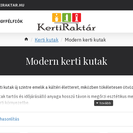
IRAKTAR.HU
GYFÉLFIÓK
Kerti kutak
Modern kerti kutak
Modern kerti kutak
ti kutak új szintre emelik a kültéri életteret, miközben tökéletesen ötvö
tak tartós és időjárásálló anyaga hosszú távon is megőrzi esztétikus me
rti környezetbe.
hasonlítás