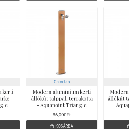
Colortap
 kerti
Modern alumínium kerti
Modern 
ürke -
állókút talppal, terrakotta
állókút t
gle
- Aquapoint Triangle
Aquap
86,000Ft
KOSÁRBA