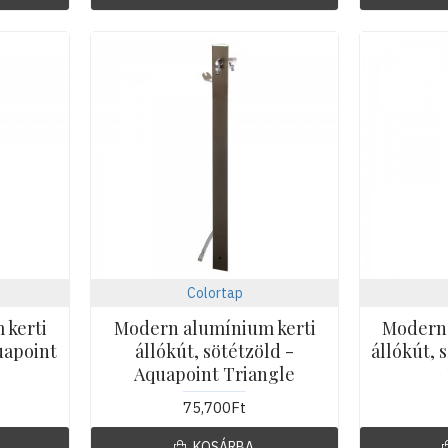
Colortap
 kerti
Modern alumínium kerti
Modern 
uapoint
állókút, sötétzöld -
állókút, 
Aquapoint Triangle
75,700Ft
KOSÁRBA