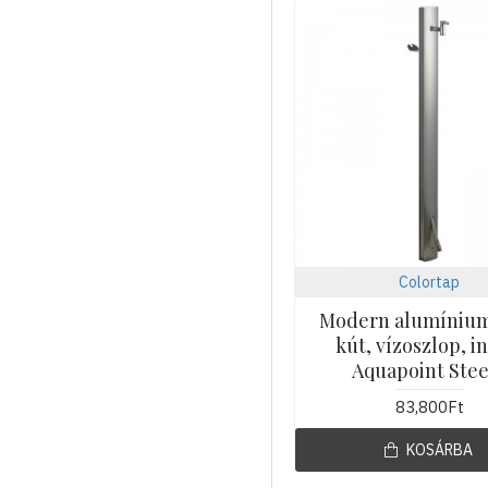
Colortap
Modern alumínium
kút, vízoszlop, i
Aquapoint Stee
83,800Ft
KOSÁRBA