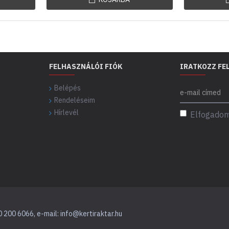
FELHASZNÁLÓI FIÓK
IRATKOZZ FE
Belépés
Rendeléseim
Hírlevél
Elfogadom
0 200 6066, e-mail: info@kertiraktar.hu