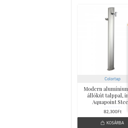
Colortap
Modern alumínium
állókút talppal, i
Aquapoint Stee
82,300Ft
KOSÁRBA