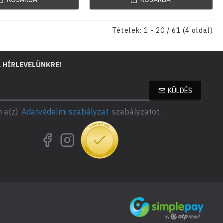
Tételek: 1 - 20 / 61 (4 oldal)
L HÍRLEVELÜNKRE!
KÜLDÉS
 a(z)
Adatvédelmi szabályzat
szabályzatot.