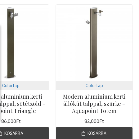
Colortap
Colortap
alumínium kerti
Modern alumínium kerti
alppal, sötétzöld -
állókút talppal, szürke -
oint Triangle
Aquapoint Totem
86,000Ft
82,000Ft
KOSÁRBA
KOSÁRBA