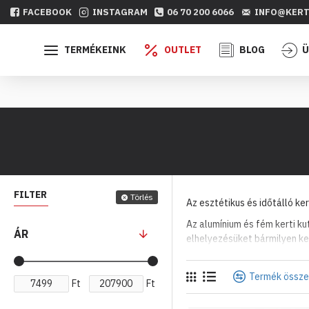
FACEBOOK
INSTAGRAM
06 70 200 6066
INFO@KERT
TERMÉKEINK
OUTLET
BLOG
Ü
FILTER
Törlés
Az esztétikus és időtálló ker
Az alumínium és fém kerti ku
ÁR
elhelyezésüket bármilyen ke
Termék össze
Ft
Ft