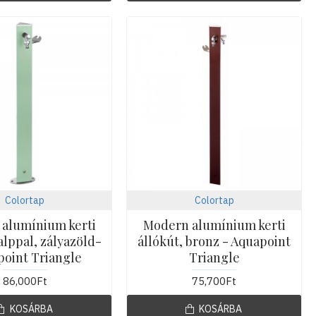
Colortap
Colortap
alumínium kerti
Modern alumínium kerti
alppal, zályazöld-
állókút, bronz - Aquapoint
oint Triangle
Triangle
86,000Ft
75,700Ft
KOSÁRBA
KOSÁRBA