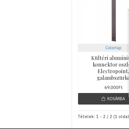
Colortap
Kültéri alumín
konnektor osz
Electropoint
galambszürk
69,000Ft
KOSÁRBA
Tételek: 1 - 2 / 2 (1 olda