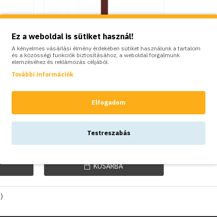
Ez a weboldal is sütiket használ!
A kényelmes vásárlási élmény érdekében sütiket használunk a tartalom
és a közösségi funkciók biztosításához, a weboldal forgalmunk
elemzéséhez és reklámozás céljából.
További információk
Colortap
ium
Kültéri alumínium
Elfogadom
lop
konnektor oszlop
,
Electropoint, metál bronz
e
Testreszabás
69,000Ft
KOSÁRBA
l)