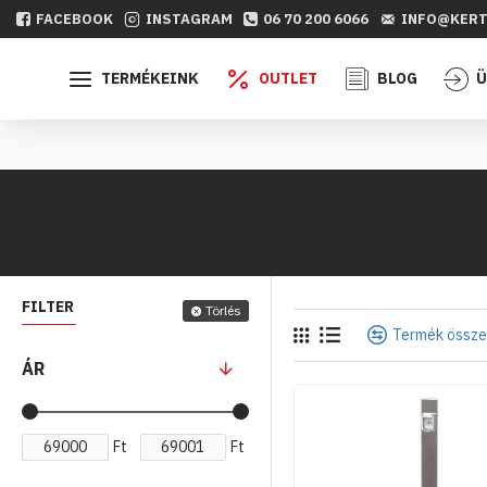
FACEBOOK
INSTAGRAM
06 70 200 6066
INFO@KERT
TERMÉKEINK
OUTLET
BLOG
Ü
FILTER
Törlés
Termék össze
ÁR
Ft
Ft