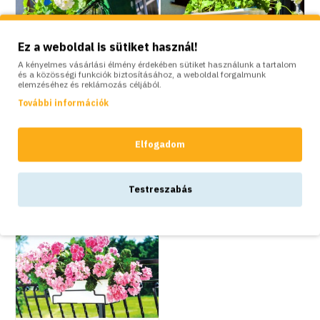
Ez a weboldal is sütiket használ!
A kényelmes vásárlási élmény érdekében sütiket használunk a tartalom
és a közösségi funkciók biztosításához, a weboldal forgalmunk
elemzéséhez és reklámozás céljából.
KOSÁRBA
KOSÁRBA
További információk
Elgarden
Elgarden
Balkon virágláda tartó
Univerzális balkonláda
Elfogadom
„3/80”
tartó fémból, 16 cm
3,700Ft
5,700Ft
Testreszabás