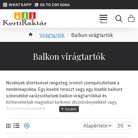
WHATSAPP
06 70 200 6066
Virágtartók
Balkon virágtartók
Balkon virágtartók
Növények ültetésével rengeteg örömöt csempészhetünk a
mindennapokba. Egy kisebb teraszt vagy egy kisebb balkont
színesebbé varázsolhatunk balkon virágtartókkal és
körbevehetjük magunkat kedvenc dísznövényeinkkel vagy
fűszernövényeinkkel.