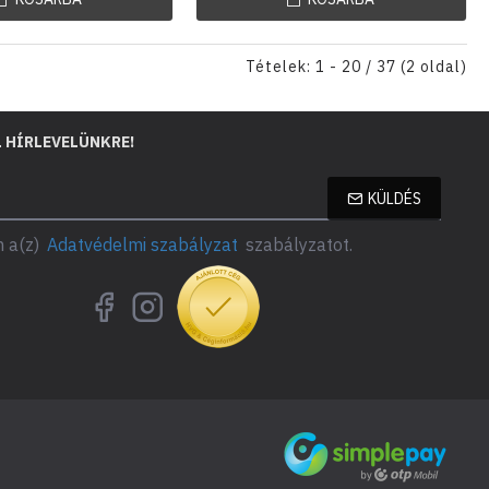
Tételek: 1 - 20 / 37 (2 oldal)
L HÍRLEVELÜNKRE!
KÜLDÉS
 a(z)
Adatvédelmi szabályzat
szabályzatot.