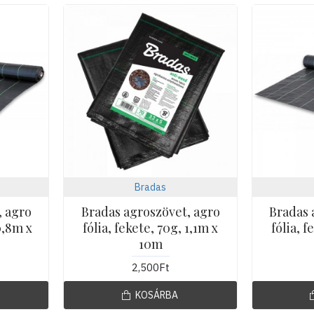
Bradas
, agro
Bradas agroszövet, agro
Bradas 
 0,8m x
fólia, fekete, 70g, 1,1m x
fólia, f
10m
2,500Ft
KOSÁRBA