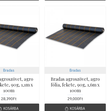
Bradas
Bradas
agroszövet, agro
Bradas agroszövet, agro
ekete, 90g, 1,1m x
fólia, fekete, 90g, 1,6m x
100m
100m
28,390Ft
29,000Ft
KOSÁRBA
KOSÁRBA