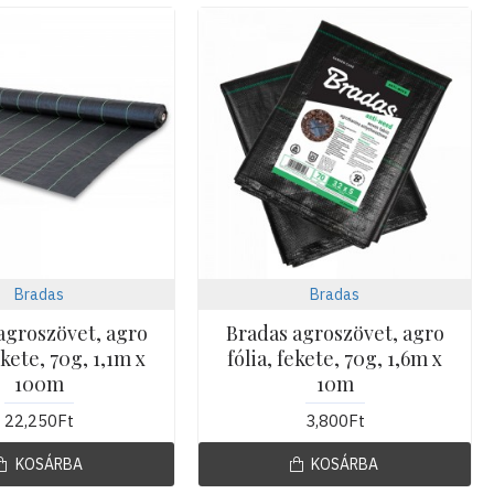
Bradas
Bradas
agroszövet, agro
Bradas agroszövet, agro
ekete, 70g, 1,1m x
fólia, fekete, 70g, 1,6m x
100m
10m
22,250Ft
3,800Ft
KOSÁRBA
KOSÁRBA