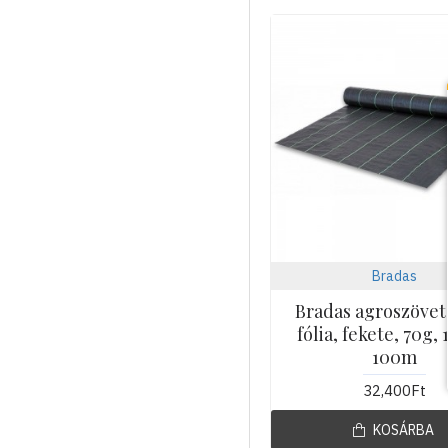
Bradas
Bradas agroszövet
fólia, fekete, 70g, 
100m
32,400Ft
KOSÁRBA