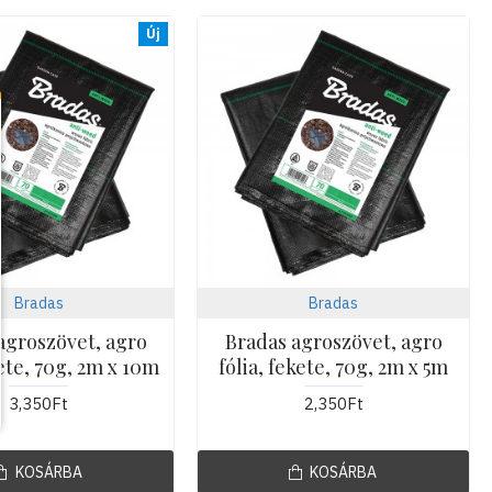
Új
Bradas
Bradas
agroszövet, agro
Bradas agroszövet, agro
kete, 70g, 2m x 10m
fólia, fekete, 70g, 2m x 5m
3,350Ft
2,350Ft
KOSÁRBA
KOSÁRBA