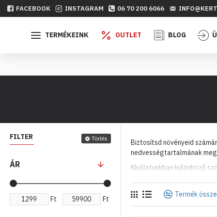
FACEBOOK
INSTAGRAM
06 70 200 6066
INFO@KERT
TERMÉKEINK
OUTLET
BLOG
Ü
FILTER
Törlés
Biztosítsd növényeid számá
nedvességtartalmának megőr
ÁR
Kínálatunkban különböző szö
Termék össze
Ft
Ft