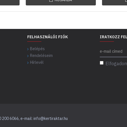
FELHASZNÁLÓI FIÓK
IRATKOZZ FE
Belépés
Rendeléseim
Hírlevél
Elfogadom
0 200 6066, e-mail: info@kertiraktar.hu