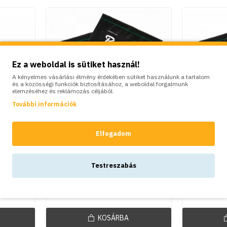
Ez a weboldal is sütiket használ!
A kényelmes vásárlási élmény érdekében sütiket használunk a tartalom
és a közösségi funkciók biztosításához, a weboldal forgalmunk
elemzéséhez és reklámozás céljából.
További információk
Elfogadom
Bradas
, agro
Bradas agroszövet, agro
Bradas 
Testreszabás
1,6m x
fólia, fekete, 70g, 2m x 10m
fólia, fe
4,690Ft
KOSÁRBA