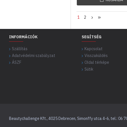
1
2
INFORMÁCIÓK
SEGÍTSÉG
Szállítás
Kapcsolat
Adatvédelmi szabályzat
Visszaküldés
ÁSZF
Oldal térképe
Sütik
Beautychallenge Kft., 4025 Debrecen, Simonffy utca 4-6, tel.: 06 7