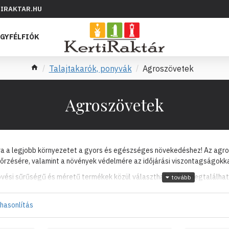
IRAKTAR.HU
GYFÉLFIÓK
Talajtakarók, ponyvák
Agroszövetek
Agroszövetek
ra a legjobb környezetet a gyors és egészséges növekedéshez! Az agro
zésére, valamint a növények védelmére az időjárási viszontagságokk
vési sűrűségű és méretű termékek közül választhatsz, így megtalálhat
hasonlítás