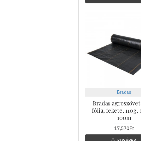
Bradas
Bradas agroszövet
fólia, fekete, 110g,
100m
17,570Ft
KOSÁRBA