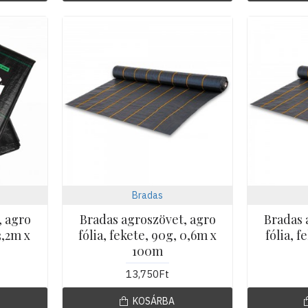
Bradas
, agro
Bradas agroszövet, agro
Bradas 
3,2m x
fólia, fekete, 90g, 0,6m x
fólia, f
100m
13,750Ft
KOSÁRBA