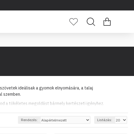
szövetek ideálisak a gyomok elnyomására, a talaj
al szemben.
od a tökéletes megoldást bármely kertészeti igényhez.
Rendezés:
Listázás: