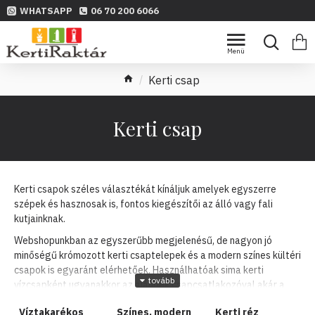
WHATSAPP
06 70 200 6066
Kerti csap
Kerti csap
Kerti csapok széles választékát kínáljuk amelyek egyszerre
szépek és hasznosak is, fontos kiegészítői az álló vagy fali
kutjainknak.
Webshopunkban az egyszerűbb megjelenésű, de nagyon jó
minőségű krómozott kerti csaptelepek és a modern színes kültéri
csapok is egyaránt elérhetőek. Használhatóak sima kerti
vízcsapként ugyanakkor az ajándék csapcsatlakozóval akár a
kert locsolásában is nagy segítségére lehet. A csapok ½ colos
Víztakarékos
Színes, modern
Kerti réz
külső-menetes bekötésű és ¾ colos gyors-csatlakozóval