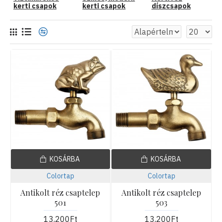
kerti csapok
kerti csapok
díszcsapok
rendelkeznek.
Időtálló kerti csapjaink kertje minőségi díszévé fognak válni.
Tekintse meg széles kínálatunkat!
KOSÁRBA
KOSÁRBA
Colortap
Colortap
Antikolt réz csaptelep
Antikolt réz csaptelep
501
503
13,200Ft
13,200Ft