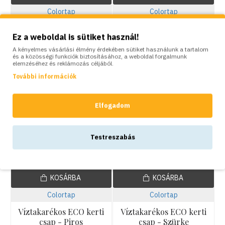
Colortap
Colortap
Víztakarékos ECO kerti
Víztakarékos ECO kerti
Ez a weboldal is sütiket használ!
csap - Khaki
csap - Króm
A kényelmes vásárlási élmény érdekében sütiket használunk a tartalom
8,150Ft
8,150Ft
és a közösségi funkciók biztosításához, a weboldal forgalmunk
elemzéséhez és reklámozás céljából.
További információk
Elfogadom
Testreszabás
KOSÁRBA
KOSÁRBA
Colortap
Colortap
Víztakarékos ECO kerti
Víztakarékos ECO kerti
csap - Piros
csap - Szürke