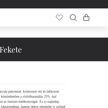
 Fekete
rcsás patronnal, krómozott réz és lakkozott
 köszönhetően a vízfelhasználás 25% -kal
ná az öntözés hatékonyságát. Ez a csaptelep,
 háztartásában, hanem dekor elemként is szolgál