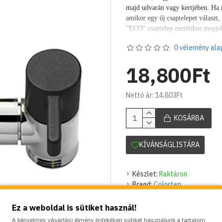
majd udvarán vagy kertjében. Ha m
amikor egy új csaptelepet választ
"ECO" csaptelep esztétikus megjel
hasznosságát is.
Olyan k
ézi működt
0 vélemény ala
berendezésekben használható, aho
ivóvízhálózat egyetlen csatlakozás
18,800Ft
csatlakoztatását.
1/2 " külső menet
rendelkezik.
Időtálló, poliészter f
színben.
Nettó ár: 14,803Ft
A szellőztető (aerátor) és krómozot
KOSÁRBA
KÍVÁNSÁGLISTÁRA
Készlet:
Raktáron
Brand:
Colortap
Model:
CT-142BLK
Súly:
0.40kg
Ez a weboldal is sütiket használ!
A kényelmes vásárlási élmény érdekében sütiket használunk a tartalom