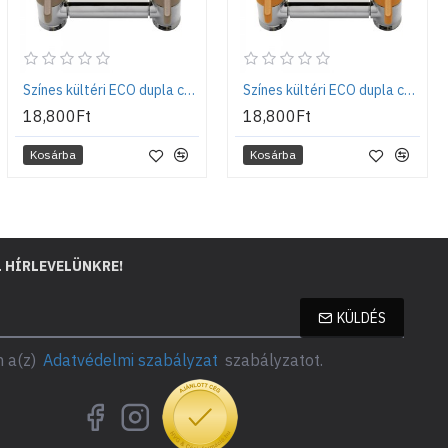
Színes kültéri ECO dupla csaptelep - Szürke
Színes kültéri ECO dupla csaptelep - Terrakotta
18,800Ft
18,800Ft
Kosárba
Kosárba
L HÍRLEVELÜNKRE!
KÜLDÉS
 a(z)
Adatvédelmi szabályzat
szabályzatot.