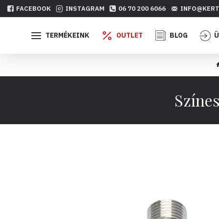
FACEBOOK
INSTAGRAM
06 70 200 6066
INFO@KERT
TERMÉKEINK
OUTLET
BLOG
Ü
Színes