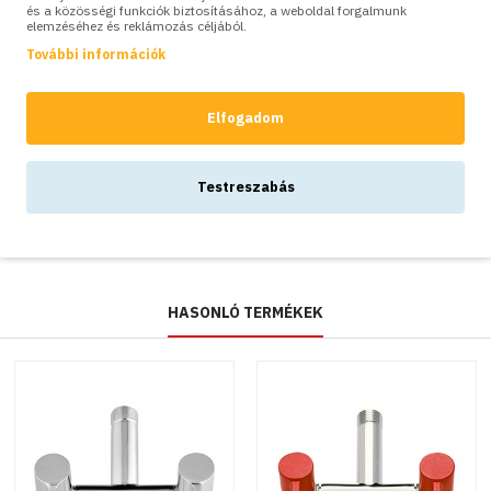
és a közösségi funkciók biztosításához, a weboldal forgalmunk
SZÍNVARIÁCIÓK:
elemzéséhez és reklámozás céljából.
További információk
Színes
kültéri ECO
Elfogadom
dupla
csaptelep -
Fehér
Testreszabás
18,800Ft
HASONLÓ TERMÉKEK