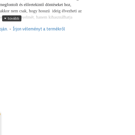
egfontolt és előretekintő döntéseket hoz,
, akkor nem csak, hogy hosszú ideig élvezheti az
enését és kényelmét, hanem kihasználhatja
etésű, beltéri vagy kültéri vízellátó
pján.
-
Írjon véleményt a termékről
l
2 független vízellátási pontra van szükség az
ából,
megkönnyítve egy tömlő
es bekötéssel és 3/4" kifolyó csapvéggel
estékkel bevont krómozott réz kerti csap, több
t furattakaró rozetta tartozék.