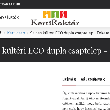
IRAKTAR.HU
GYFÉLFIÓK
Kerti csap
Színes kültéri ECO dupla csaptelep - Fekete
 kültéri ECO dupla csaptelep -
LEÍRÁS
VÉLEMÉNYEK
Új, víztakarékos csapok kerámia tá
fogantyúval. Az új öko-aerátornak
csökken, anélkül, hogy befolyásol
nem csak, hogy hasznos lesz az ön