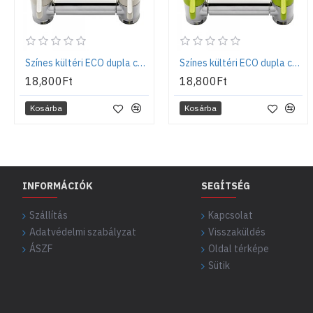
Színes kültéri ECO dupla csaptelep - Fehér
Színes kültéri ECO dupla csaptelep - Zöld
18,800Ft
18,800Ft
Kosárba
Kosárba
INFORMÁCIÓK
SEGÍTSÉG
Szállítás
Kapcsolat
Adatvédelmi szabályzat
Visszaküldés
ÁSZF
Oldal térképe
Sütik