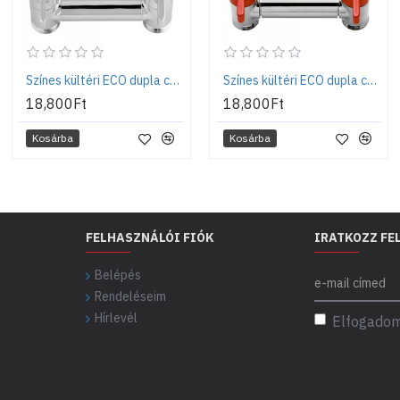
Színes kültéri ECO dupla csaptelep - Króm
Színes kültéri ECO dupla csaptelep - Piros
18,800Ft
18,800Ft
Kosárba
Kosárba
FELHASZNÁLÓI FIÓK
IRATKOZZ FE
Belépés
Rendeléseim
Hírlevél
Elfogadom