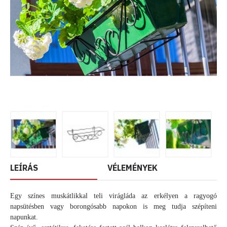
LEÍRÁS
VÉLEMÉNYEK
Egy színes muskátlikkal teli virágláda az erkélyen a ragyogó
napsütésben vagy borongósabb napokon is meg tudja szépíteni
napunkat.