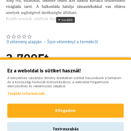
Szép ívű, esztétikus, feketére festett acél balkon korlátra felszerelhető
virágláda tartó. A balkonláda hátulja támasztékokkal van ellátva
amelyek segítségével derékszögbe állítható.
Kisebb teraszok, erkélyek díszítéséhez.
Méretek:
Hossza: 78 cm
0 vélemény alapján.
-
Írjon véleményt a termékről
Szélesség: 14 cm
Magasság: 16 cm
3,700Ft
Alapkeret hossza: 49 cm
Alapkeret szélessége: 8 cm
Súly: 0,75 kg
Nettó ár: 2,913Ft
Ez a weboldal is sütiket használ!
Szín: matt fekete
A kényelmes vásárlási élmény érdekében sütiket használunk a tartalom
Anyaga: ø5 acélrúd
és a közösségi funkciók biztosításához, a weboldal forgalmunk
Készlet:
Raktáron
elemzéséhez és reklámozás céljából.
További információ
Brand:
Elgarden
További információk
Model:
EG-2087
A balkonládában elhelyezhető virágláda maximális méretei:
Súly:
0.75kg
Hossza: 77 cm
Elfogadom
Szélesség: 13 cm
Magasság: 13 cm
SZÍNVARIÁCIÓK:
Testreszabás