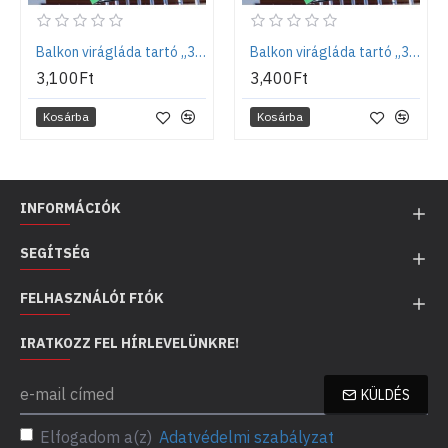
Balkon virágláda tartó „3/40”
Balkon virágláda tartó „3/60”
3,100Ft
3,400Ft
Kosárba
Kosárba
INFORMÁCIÓK
SEGÍTSÉG
FELHASZNÁLÓI FIÓK
IRATKOZZ FEL HÍRLEVELÜNKRE!
KÜLDÉS
Elfogadom a(z)
Adatvédelmi szabályzat