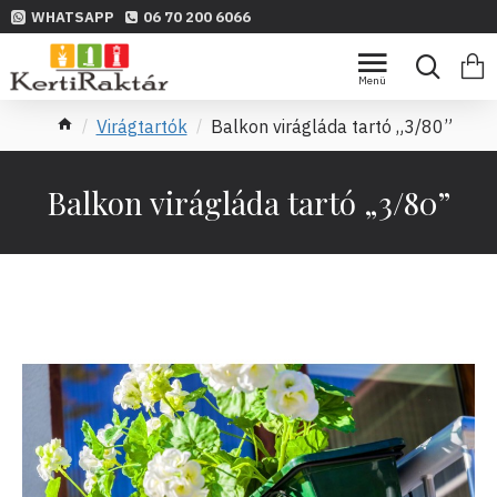
WHATSAPP
06 70 200 6066
Virágtartók
Balkon virágláda tartó „3/80”
Balkon virágláda tartó „3/80”