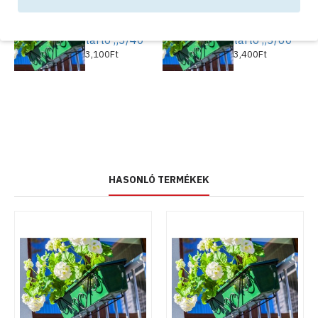
Balkon
Balkon
virágláda
virágláda
tartó „3/40”
tartó „3/60”
3,100Ft
3,400Ft
HASONLÓ TERMÉKEK