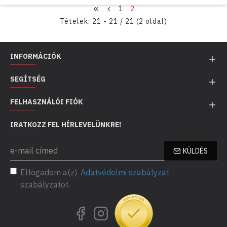
zöldségekhez
1
2
180 cm vagy hosszabb karók
– magas
ű
növekedés
paradicsomhoz vagy futónövényekhez
Tételek: 21 - 21 / 21 (2 oldal)
ő
ű
A vastagabb, például
16 mm átmér
j
paradicsomkarók
különösen stabilak, ezért nagyobb
növényeknél ajánlottak.
INFORMÁCIÓK
SEGÍTSÉG
FELHASZNÁLÓI FIÓK
IRATKOZZ FEL HÍRLEVELÜNKRE!
KÜLDÉS
Elfogadom a(z)
Adatvédelmi szabályzat
szabályzatot.