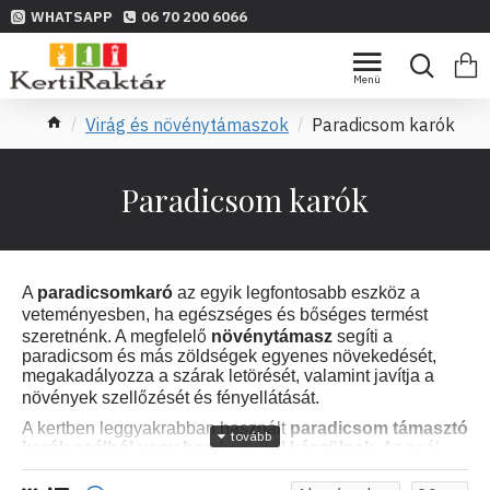
WHATSAPP
06 70 200 6066
Virág és növénytámaszok
Paradicsom karók
Paradicsom karók
A
paradicsomkaró
az egyik legfontosabb eszköz a
ő
veteményesben, ha egészséges és b
séges termést
ő
szeretnénk. A megfelel
növénytámasz
segíti a
paradicsom és más zöldségek egyenes növekedését,
megakadályozza a szárak letörését, valamint javítja a
ő
növények szell
zését és fényellátását.
A kertben leggyakrabban használt
paradicsom támasztó
karók
acélból vagy bambuszból készülnek
. Az acél
karók nagy stabilitást biztosítanak, ezért ideálisak
ő
magasra növ
paradicsomfajták vagy nagy