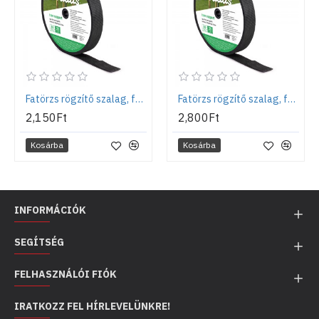
Fatörzs rögzítő szalag, fakötöző, 30mm x 25m
Fatörzs rögzítő szalag, fakötöző, 40mm x 25m
2,150Ft
2,800Ft
Kosárba
Kosárba
INFORMÁCIÓK
SEGÍTSÉG
FELHASZNÁLÓI FIÓK
IRATKOZZ FEL HÍRLEVELÜNKRE!