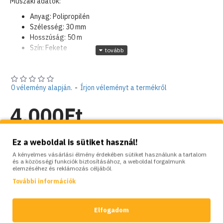
Műszaki adatok:
Anyag: Polipropilén
Szélesség: 30 mm
Hosszúság: 50 m
Szín: Fekete
Csomagolás típusa: Zsugorfóliás zacskó matricával
Termékjellemzők:
Rugalmas és tartós
0 vélemény alapján.
-
Írjon véleményt a termékről
UV-álló
Stabilizálja a fiatal cserjéket, védve őket a mechanikai
4,000Ft
sérülésektől és a szél okozta károktól
Kiválóan tapad, a fa- és fatörzsek károsítása nélkül
Nettó ár: 3,150Ft
Ez a weboldal is sütiket használ!
A kényelmes vásárlási élmény érdekében sütiket használunk a tartalom
Készlet:
Raktáron
és a közösségi funkciók biztosításához, a weboldal forgalmunk
elemzéséhez és reklámozás céljából.
Brand:
Bradas
Model:
BD-TYTS3050/BK
További információk
Súly:
0.20kg
Elfogadom
SZÍNVARIÁCIÓK: