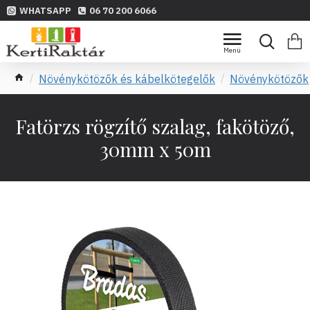
WHATSAPP
06 70 200 6066
Növénykötözők és kábelkötegelők
Növénykötözők
Fatörzs rögzítő szalag, fakötöző,
30mm x 50m