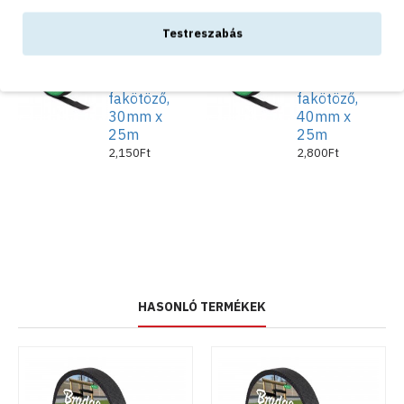
Testreszabás
Fatörzs
Fatörzs
rögzítő
rögzítő
szalag,
szalag,
fakötöző,
fakötöző,
30mm x
40mm x
25m
25m
2,150Ft
2,800Ft
HASONLÓ TERMÉKEK