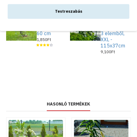
Testreszabás
Fém dupla
Leszúrható
virágtámasz,
fém
kör alakú,
virágtámasz
60 cm
3 elemből,
XXL -
1,850Ft
115x37cm
9,100Ft
HASONLÓ TERMÉKEK