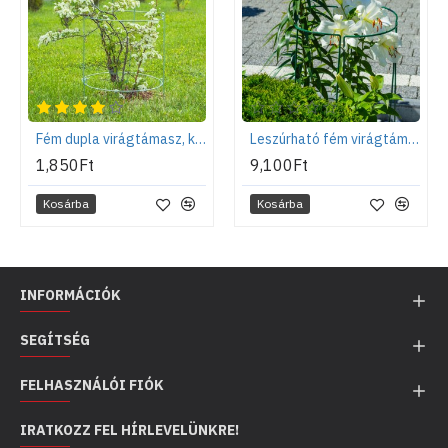
Fém dupla virágtámasz, kör alakú, 60 cm
Leszúrható fém virágtámasz 3 elemből, XXL - 115x37cm
1,850Ft
9,100Ft
Kosárba
Kosárba
INFORMÁCIÓK
SEGÍTSÉG
FELHASZNÁLÓI FIÓK
IRATKOZZ FEL HÍRLEVELÜNKRE!