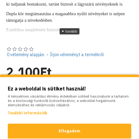
ki tudjanak bontakozni, tartást biztosít a lágyszárú növényeknek is.
Dupla kör megtámasztása a magasabbra nyúló növényeket is szépen
támogatja a növekedésben.
Esztétikus megjelenést biztosít.
A dupla kerek fém virág támaszték méretei:
Magasság: 90 cm
0 vélemény alapján.
-
Írjon véleményt a termékről
Átmérő: 36 cm
Súly: 0,53 kg
2,100Ft
Szín: szürke
Anyaga: acél rúd ø4
Nettó ár: 1,654Ft
Kínálatunkban többféle virágtámasz is elérhető.
Ez a weboldal is sütiket használ!
A kényelmes vásárlási élmény érdekében sütiket használunk a tartalom
Készlet:
Raktáron
és a közösségi funkciók biztosításához, a weboldal forgalmunk
elemzéséhez és reklámozás céljából.
Brand:
Elgarden
Model:
EG-2421
További információk
Súly:
0.50kg
Elfogadom
SZÍNVARIÁCIÓK: