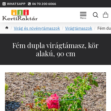
WHATSAPP
06 70 200 6066
Virág és növénytámaszok
Virágtámaszok
Fém dup
Fém dupla virágtámasz, kör
alakú, 90 cm