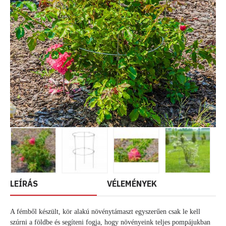
LEÍRÁS
VÉLEMÉNYEK
A fémből készült, kör alakú növénytámaszt egyszerűen csak le kell
szúrni a földbe és segíteni fogja, hogy növényeink teljes pompájukban