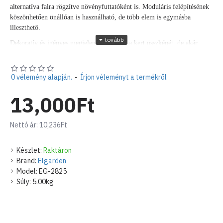
alternatíva falra rögzítve növényfuttatóként is. Moduláris felépítésének
köszönhetően önállóan is használható, de több elem is egymásba
illeszthető.
Dekoratív és igényes megjelenésével építi a kert összképét, de akár
teraszon, járdán vagy más beton felületen is elhelyezhető
térelválasztóként.
0 vélemény alapján.
-
Írjon véleményt a termékről
Rögzítéséhez igényeinek megfelelően használja a következő elemeket:
- falra rögzítéshez:
Fali rögzítő elem növényfuttatókhoz
13,000Ft
- kertben leszúrva:
Leszúrható fém rögzítő növényfuttatókhoz, térelválasztókhoz
Nettó ár: 10,236Ft
- teraszon, beton felületen:
Fém talp növényfuttatókhoz, térelválasztókhoz
Készlet:
Raktáron
Brand:
Elgarden
-
falon rögzítve elemek függőleges összekapcsolása:
Model:
EG-2825
Összekötő elem növényfuttatókhoz, térelválasztókhoz, I alakú
Súly:
5.00kg
Termékjellemzők:
Teljes szélesség: 120 cm
Teljes magasság: 75 cm