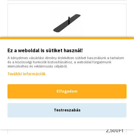
Fém talp növényfuttatókhoz, térelválasztókhoz, 1 db.
Ez a weboldal is sütiket használ!
3,200Ft
A kényelmes vásárlási élmény érdekében sütiket használunk a tartalom
és a közösségi funkciók biztosításához, a weboldal forgalmunk
KOSÁRBA
elemzéséhez és reklámozás céljából.
További információk
Elfogadom
Testreszabás
Összekötő elem növényfuttatókhoz, térelválasztókhoz, U
alakú
2,500Ft