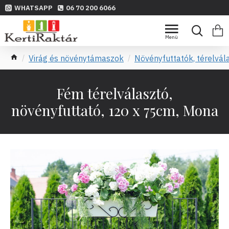
WHATSAPP
06 70 200 6066
Virág és növénytámaszok
Növényfuttatók, térelvál
Fém térelválasztó,
növényfuttató, 120 x 75cm, Mona