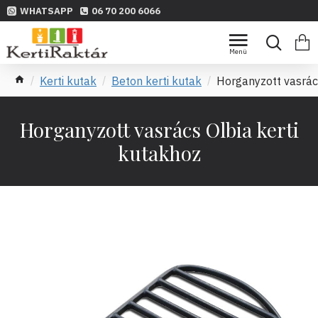
WHATSAPP
06 70 200 6066
Kerti kutak
Beton kerti kutak
Horganyzott vasrác
Horganyzott vasrács Olbia kerti
kutakhoz