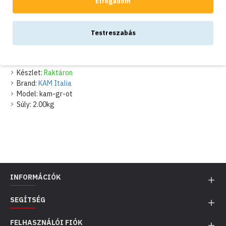
Elfogadom
16,000Ft
Testreszabás
Nettó ár: 12,598Ft
Készlet:
Raktáron
Brand:
KAM Italia
Model:
kam-gr-ot
Súly:
2.00kg
INFORMÁCIÓK
SEGÍTSÉG
FELHASZNÁLÓI FIÓK