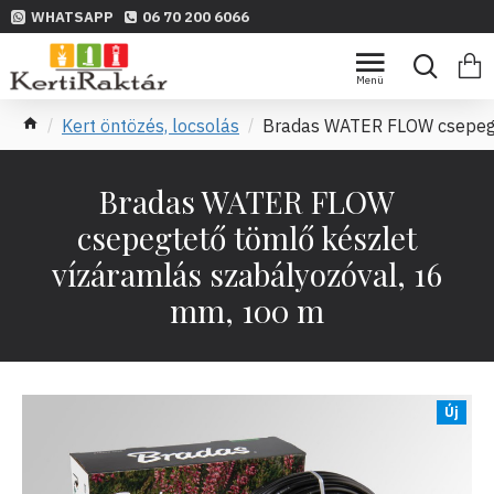
WHATSAPP
06 70 200 6066
Kert öntözés, locsolás
Bradas WATER FLOW csepegte
Bradas WATER FLOW
csepegtető tömlő készlet
vízáramlás szabályozóval, 16
mm, 100 m
Új