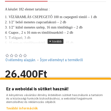
A készlet 182 elemet tartalmaz :
1. VÍZÁRAMLÁS CSEPEGETŐ 100 m csepegtető tömlő – 1 db
2. 1/2″ belső menetes csapcsatlakozó – 2 db
3. 1/2″ külső menetes szelep, 16 mm tömlődugó – 2 db
4. Csapos , 2 x 16 mm-es tömlőösszekötő – 2 db
5. T-elágazó, 3 db
6. 16 mm-es tömlőösszekötő ( kuplung ) – 15 db
7. Csatlakozó, 16 mm-es tömlőösszekötő – 15 db
8. Könyök, 16 mm-es – 15 db
9. Záródugó 16 mm-es tömlőhöz – 30 db
0 vélemény alapján.
-
Írjon véleményt a termékről
10. Leszúrótüske 16 mm-es – 100 db
11. BLACK LINE Mechanikus vízáramlás szabályozó/óra – 1 db
26,400Ft
A csepegtető tömlő paraméterei:
Nettó ár: 20,787Ft
Hosszúság: 100m
Ez a weboldal is sütiket használ!
Átmérő: 16mm
A csepegtetők távolsága: 33cm
A kényelmes vásárlási élmény érdekében sütiket használunk a tartalom
Készlet:
Raktáron
és a közösségi funkciók biztosításához, a weboldal forgalmunk
Egy csepegtető kapacitása: 2l/h 1 BAR nyomáson
Brand:
Bradas
elemzéséhez és reklámozás céljából.
Fal vastagság : 0,9mm
Model:
BD-DSWWF100-SET4-T
További információk
Üzemi nyomás: 0,5 – 3 BAR