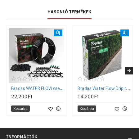
HASONLÓ TERMÉKEK
Új
Új
Bradas WATER FLOW csepegtető tömlő készlet, 16 mm, 100 m
Bradas Water Flow Drip csepegtető tömlő készlet, 16 mm, 50 m
22,200Ft
14,200Ft
Kosárba
Kosárba
INFORMÁCIÓK