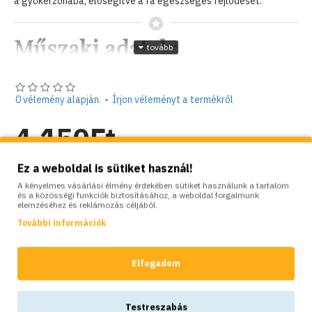
a gyökérzónába, elősegítve a fa egészséges fejlődését.
Műszaki adatok:
Méretek:
92 x 86 cm
Anyag súlya:
420 gsm
0 vélemény alapján.
-
Írjon véleményt a termékről
Termék súlya:
680 g
4,150Ft
Maximális kapacitás:
75 liter
Maximális kapacitás zárt állapotban:
50 liter
Nettó ár: 3,268Ft
Ez a weboldal is sütiket használ!
Anyag:
PVC (polivinil-klorid)
A kényelmes vásárlási élmény érdekében sütiket használunk a tartalom
és a közösségi funkciók biztosításához, a weboldal forgalmunk
Készlet:
Raktáron
elemzéséhez és reklámozás céljából.
Törzs maximális átmérője:
20 cm
Brand:
Bradas
További információk
Töltési magasság:
70 cm
Model:
BD-KTTZ75/50420
Súly:
0.70kg
Szín:
Zöld
Elfogadom
SZÍNVARIÁCIÓK:
Tulajdonságok:
Testreszabás