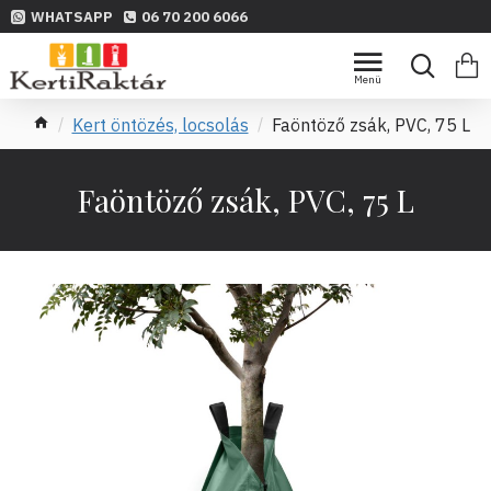
WHATSAPP
06 70 200 6066
Kert öntözés, locsolás
Faöntöző zsák, PVC, 75 L
Faöntöző zsák, PVC, 75 L