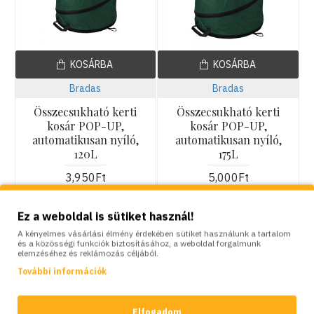
KOSÁRBA
KOSÁRBA
Bradas
Bradas
Összecsukható kerti
Összecsukható kerti
kosár POP-UP,
kosár POP-UP,
automatikusan nyíló,
automatikusan nyíló,
120L
175L
3,950Ft
5,000Ft
Ez a weboldal is sütiket használ!
A kényelmes vásárlási élmény érdekében sütiket használunk a tartalom
és a közösségi funkciók biztosításához, a weboldal forgalmunk
elemzéséhez és reklámozás céljából.
További információk
Elfogadom