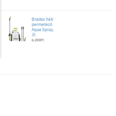
Bradas háti
permetező
Aqua Spray,
3l
6,200Ft