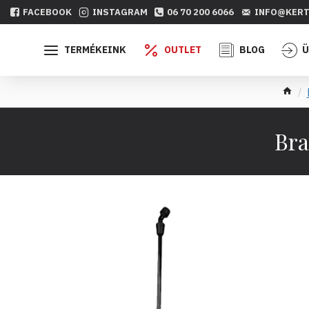
FACEBOOK
INSTAGRAM
06 70 200 6066
INFO@KERT
TERMÉKEINK
OUTLET
BLOG
Ü
Bra