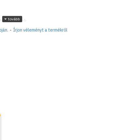
ítható anyagok
pján.
-
Írjon véleményt a termékről