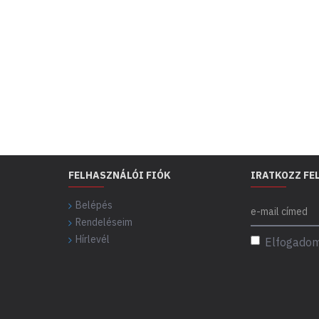
FELHASZNÁLÓI FIÓK
IRATKOZZ FE
Belépés
Rendeléseim
Hírlevél
Elfogadom