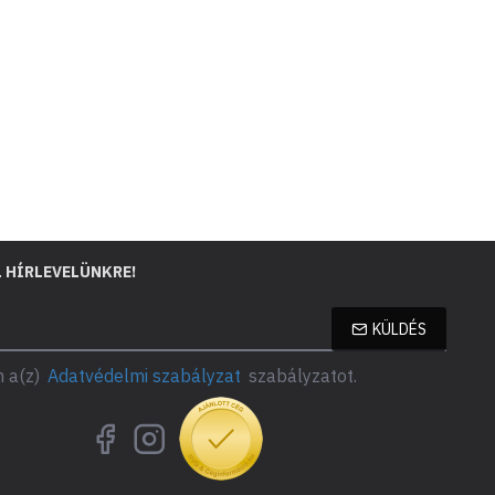
L HÍRLEVELÜNKRE!
KÜLDÉS
 a(z)
Adatvédelmi szabályzat
szabályzatot.