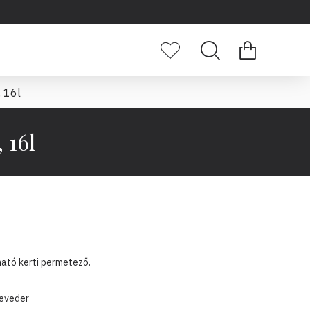
 16l
 16l
ható kerti permetező.
heveder