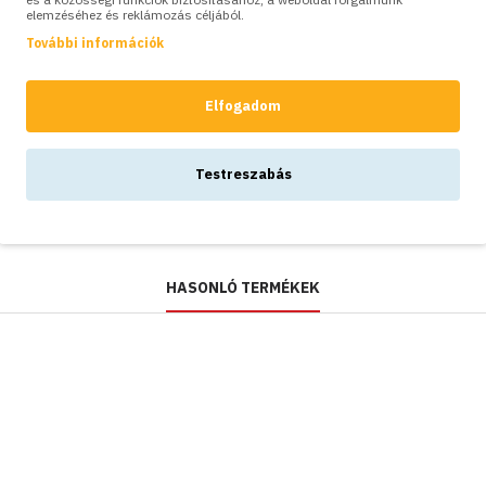
elemzéséhez és reklámozás céljából.
SZÍNVARIÁCIÓK:
További információk
Bradas háti
permetező
Elfogadom
Aqua Spray,
8l
6,900Ft
Testreszabás
HASONLÓ TERMÉKEK