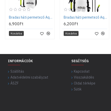
Bradas háti permetező Aqua Spray, 8l
Bradas háti permetező Aqua Spray, 3l
6,900Ft
6,200Ft
Kosárba
Kosárba
INFORMÁCIÓK
SEGÍTSÉG
Szállítás
Kapcsolat
Adatvédelmi szabályzat
Visszaküldés
ÁSZF
Oldal térképe
Sütik