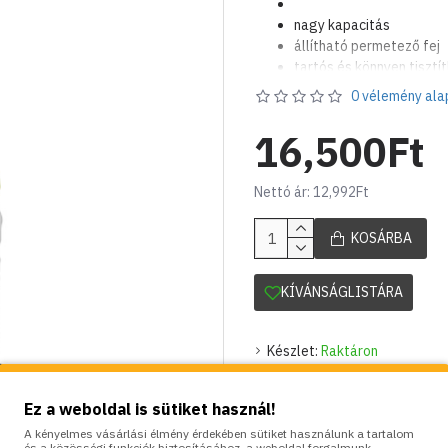
nagy kapacitás
állítható permetező fej
tartós és könnyen tiszt
beépített szűrők
0 vélemény ala
könnyen hordozható
űrtartalom 16 L.
16,500Ft
Nettó ár: 12,992Ft
KOSÁRBA
KÍVÁNSÁGLISTÁRA
Készlet:
Raktáron
Brand:
Bradas
Model:
BD-AS1600
Ez a weboldal is sütiket használ!
Súly:
2.50kg
A kényelmes vásárlási élmény érdekében sütiket használunk a tartalom
és a közösségi funkciók biztosításához, a weboldal forgalmunk