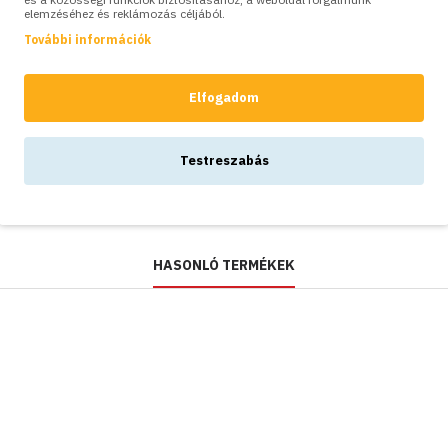
elemzéséhez és reklámozás céljából.
SZÍNVARIÁCIÓK:
További információk
Labda
formájú fé
Elfogadom
kerti dísz,
57 cm, M
49,400Ft
Testreszabás
HASONLÓ TERMÉKEK