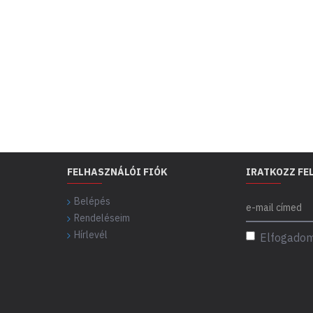
FELHASZNÁLÓI FIÓK
IRATKOZZ FE
Belépés
Rendeléseim
Hírlevél
Elfogadom