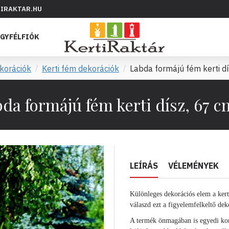
IRAKTAR.HU
GYFÉLFIÓK
ekorációk
Kerti fém dekorációk
Labda formájú fém kerti dí
da formájú fém kerti dísz, 67 c
LEÍRÁS
VÉLEMÉNYEK
Különleges dekorációs elem a kertb
válaszd ezt a figyelemfelkeltő dek
A termék önmagában is egyedi ko