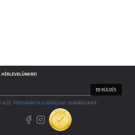
L HÍRLEVELÜNKRE!
KÜLDÉS
 a(z)
Adatvédelmi szabályzat
szabályzatot.