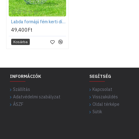
Labda formájú fém kerti dísz, 57 cm, M
49,400Ft
Kosárba
INFORMÁCIÓK
SEGÍTSÉG
Szállítás
Kapcsolat
Adatvédelmi szabályzat
Visszaküldés
ÁSZF
Oldal térképe
Sütik