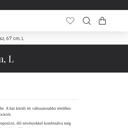
sz, 67 cm, L
m, L
e. A ház körüli tér változatosabbá tételéhez
orációt.
mpozíció, élő növényekkel kombinálva még