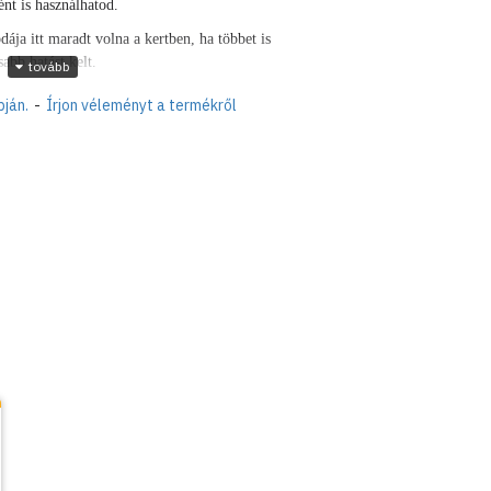
ént is használhatod.
ája itt maradt volna a kertben, ha többet is
sabb hatást kelt.
pján.
-
Írjon véleményt a termékről
szám nélkül),
festékkel borított)