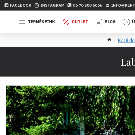
FACEBOOK
INSTAGRAM
06 70 200 6066
INFO@KERT
TERMÉKEINK
OUTLET
BLOG
Ü
Kerti d
Lab