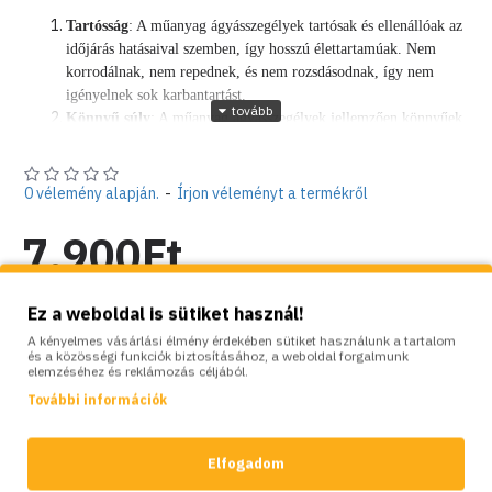
Tartósság
: A műanyag ágyásszegélyek tartósak és ellenállóak az
időjárás hatásaival szemben, így hosszú élettartamúak. Nem
korrodálnak, nem repednek, és nem rozsdásodnak, így nem
igényelnek sok karbantartást.
Könnyű súly
: A műanyag ágyásszegélyek jellemzően könnyűek,
így könnyen mozgathatók és telepíthetők. Nem szükséges
speciális szerszámokat használni a telepítéshez, és nem kell
betonba ágyazni őket.
0 vélemény alapján.
-
Írjon véleményt a termékről
Rugalmasság
: A műanyag ágyásszegélyek rugalmasak, így
lehetővé teszik a kert formázását és alakítását, az ágyások
7,900Ft
szélesítését, vagy éppen szűkítését.
Könnyen tisztítható
: A műanyag ágyásszegélyek könnyen
Nettó ár: 6,220Ft
tisztíthatók, csak egy nedves ronggyal kell áttörölni őket, így az
Ez a weboldal is sütiket használ!
idő múlásával sem fognak elveszíteni a funkciójukból és a
A kényelmes vásárlási élmény érdekében sütiket használunk a tartalom
megjelenésükből.
Készlet:
Raktáron
és a közösségi funkciók biztosításához, a weboldal forgalmunk
elemzéséhez és reklámozás céljából.
Széles választék
: A műanyag ágyásszegélyek különböző
Brand:
Bradas
méretekben, színekben és mintákban elérhetők, így könnyen
Model:
BD-OBPBR06150
További információk
megtalálhatjuk a kertünk stílusához és hangulatához legjobban
Súly:
3.00kg
illő opciót.
Elfogadom
Gazdaságos
: A műanyag ágyásszegélyek általában olcsóbbak,
SZÍNVARIÁCIÓK:
mint más anyagokból készült ágyásszegélyek, így pénzt