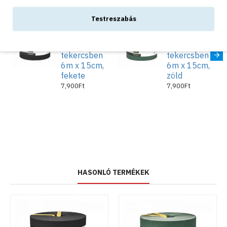
takaríthatunk meg a kertrendezés során.
Testreszabás
Műanyag
Műanyag
Méretek:
ágyás- és
ágyás- és
Vastagság 2,8 mm
gyepszegély
gyepszegély
Hossza 6 m
tekercsben
tekercsben
Magasság 15cm
6m x 15cm,
6m x 15cm,
Súlya 2,83 kg/m2
fekete
zöld
7,900Ft
7,900Ft
Színe:
barna
HASONLÓ TERMÉKEK