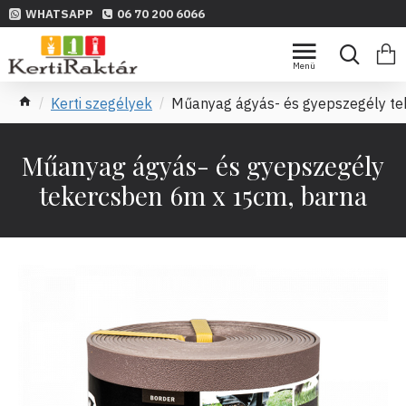
WHATSAPP
06 70 200 6066
Kerti szegélyek
Műanyag ágyás- és gyepszegély te
Műanyag ágyás- és gyepszegély
tekercsben 6m x 15cm, barna