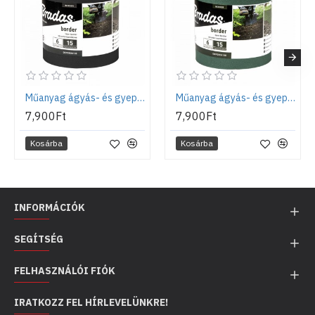
Műanyag ágyás- és gyepszegély tekercsben 6m x 15cm, fekete
Műanyag ágyás- és gyepszegély tekercsben 6m x 15cm, zöld
7,900Ft
7,900Ft
Kosárba
Kosárba
INFORMÁCIÓK
SEGÍTSÉG
FELHASZNÁLÓI FIÓK
IRATKOZZ FEL HÍRLEVELÜNKRE!