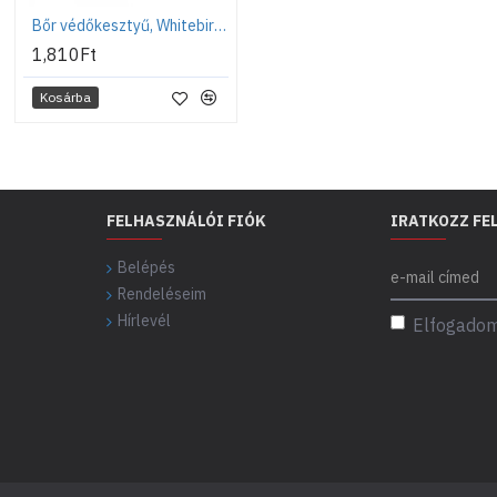
Bőr védőkesztyű, Whitebird Flex, 8-as méret
1,810Ft
Kosárba
FELHASZNÁLÓI FIÓK
IRATKOZZ FE
Belépés
Rendeléseim
Hírlevél
Elfogadom