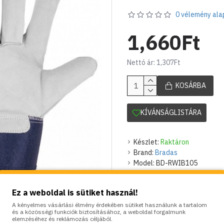
0 vélemény ala
1,660Ft
Nettó ár: 1,307Ft
KOSÁRBA
KÍVÁNSÁGLISTÁRA
Készlet:
Raktáron
Brand:
Bradas
Model:
BD-RWIB105
Súly:
0.20kg
Ez a weboldal is sütiket használ!
SZÍNVARIÁCIÓK:
A kényelmes vásárlási élmény érdekében sütiket használunk a tartalom
és a közösségi funkciók biztosításához, a weboldal forgalmunk
elemzéséhez és reklámozás céljából.