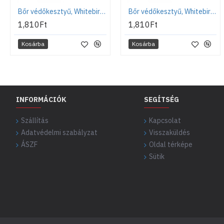
Bőr védőkesztyű, Whitebird Flex, 10-es méret
Bőr védőkesztyű, Whitebird Flex, 9-es méret
1,810Ft
1,810Ft
Kosárba
Kosárba
INFORMÁCIÓK
SEGÍTSÉG
Szállítás
Kapcsolat
Adatvédelmi szabályzat
Visszaküldés
ÁSZF
Oldal térképe
Sütik