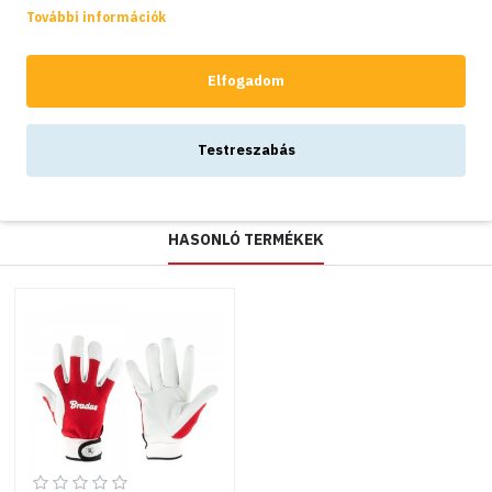
Bőr
További információk
védőkesztyű
Whitebird
Flex, 10-es
Elfogadom
méret
1,810Ft
Testreszabás
HASONLÓ TERMÉKEK