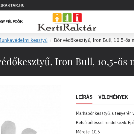
IRAKTAR.HU
GYFÉLFIÓK
unkavédelmi kesztyű
Bőr védőkesztyű, Iron Bull, 10,5-ös 
védőkesztyű, Iron Bull, 10,5-ös 
LEÍRÁS
VÉLEMÉNYEK
Marhabőr kesztyű, a tenyerén 
Belső béléssel rendelkezik. Ép
Mérete: 10,5