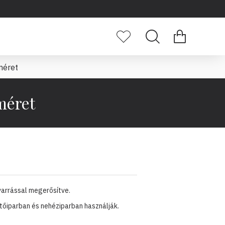
méret
méret
varrással megerősítve.
ítőiparban és nehéziparban használják.