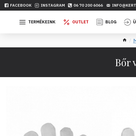
FACEBOOK
INSTAGRAM
06 70 200 6066
INFO@KERT
TERMÉKEINK
OUTLET
BLOG
Ü
M
Bőr 