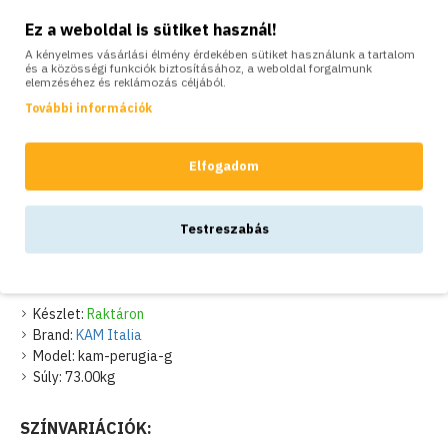
kombinációja tesz lenyűgözővé.
Ez a weboldal is sütiket használ!
Az antik hatást még jobban fokozza, hogy a kerti kút egy nagy súlyú
A kényelmes vásárlási élmény érdekében sütiket használunk a tartalom
tömbből készült, ami stabilitást is nyújt. 1/2"-os csatlakozóval
és a közösségi funkciók biztosításához, a weboldal forgalmunk
rendelkezik, amivel könnyedén csatlakoztatható a vízvezeték
elemzéséhez és reklámozás céljából.
hálózathoz.
További információk
Impozáns méreteivel stílusosan emelkedik ki környezetéből. Alapanyaga
biztosítja tartósságát és időtállóságát.
0 vélemény alapján.
-
Írjon véleményt a termékről
Elfogadom
Hozd létre kertedben saját kis mesebirodalmad ezzel a dekoratív antik
hatású kerti kúttal, ami bámulatos szépségével lenyűgözi majd
83,500Ft
vendégeidet.
Testreszabás
Termékjellemzők
Nettó ár: 65,748Ft
Súlya: 73 kg
Magassága: 83 cm, szélessége: 37 cm, hossza: 41 cm
Készlet:
Raktáron
Anyaga: cement
Brand:
KAM Italia
Választható színek: szürke
Model:
kam-perugia-g
Súly:
73.00kg
Megjegyzés: a csapot nem tartalmazza!
SZÍNVARIÁCIÓK: