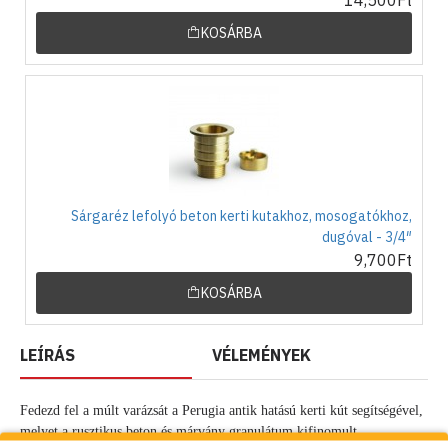
KOSÁRBA
Sárgaréz lefolyó beton kerti kutakhoz, mosogatókhoz,
dugóval - 3/4″
9,700Ft
KOSÁRBA
LEÍRÁS
VÉLEMÉNYEK
Fedezd fel a múlt varázsát a Perugia antik hatású kerti kút segítségével,
melyet a rusztikus beton és márvány granulátum kifinomult