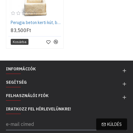
Perugia beton kerti kút, bézs
83,500Ft
Kosárba
INFORMÁCIÓK
SEGÍTSÉG
FELHASZNÁLÓI FIÓK
IRATKOZZ FEL HÍRLEVELÜNKRE!
KÜLDÉS