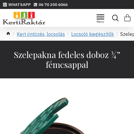
WHATSAPP
06 70 200 6066
Kert öntözés, locsolás
Locsoló kiegészítők
Szele
Szelepakna fedeles doboz ¾”
fémcsappal