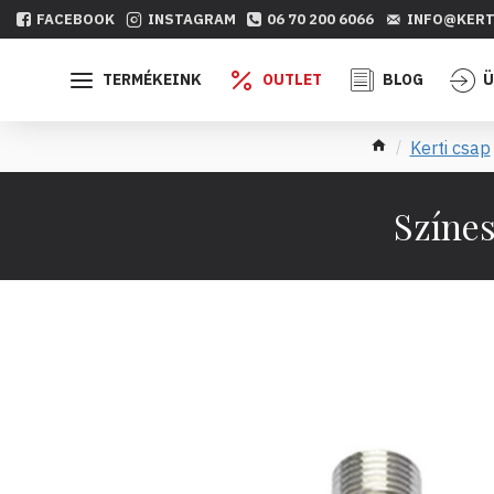
FACEBOOK
INSTAGRAM
06 70 200 6066
INFO@KERT
TERMÉKEINK
OUTLET
BLOG
Ü
Kerti csap
Színes