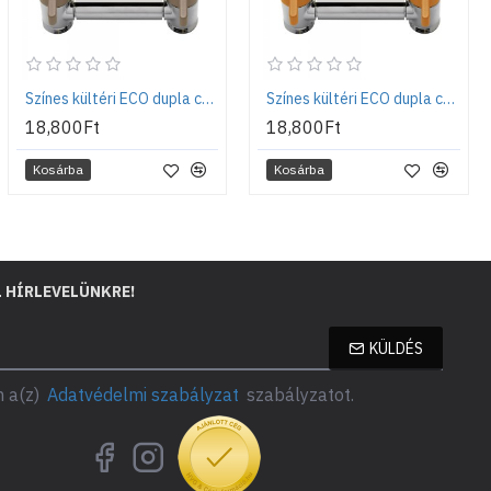
Színes kültéri ECO dupla csaptelep - Szürke
Színes kültéri ECO dupla csaptelep - Terrakotta
18,800Ft
18,800Ft
Kosárba
Kosárba
L HÍRLEVELÜNKRE!
KÜLDÉS
 a(z)
Adatvédelmi szabályzat
szabályzatot.