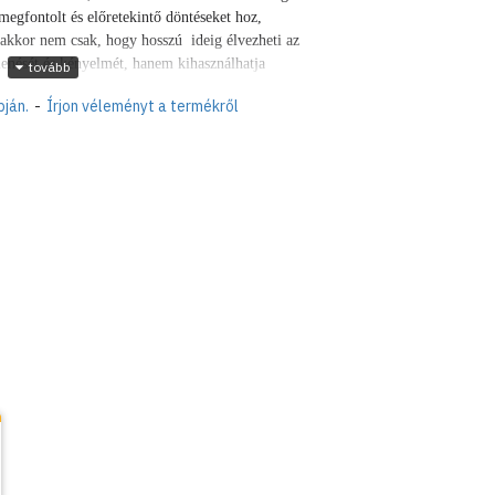
egfontolt és előretekintő döntéseket hoz,
, akkor nem csak, hogy hosszú ideig élvezheti az
enését és kényelmét, hanem kihasználhatja
etésű, beltéri vagy kültéri vízellátó
pján.
-
Írjon véleményt a termékről
l
2 független vízellátási pontra van szükség az
ából,
megkönnyítve egy tömlő
es bekötéssel és 3/4" kifolyó csapvéggel
estékkel bevont krómozott réz kerti csap, több
t furattakaró rozetta tartozék.