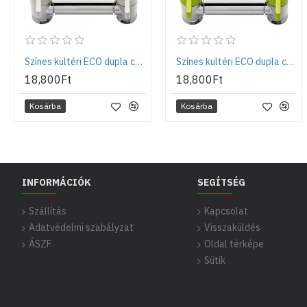
Színes kültéri ECO dupla csaptelep - Fehér
Színes kültéri ECO dupla csaptelep - Zöld
18,800Ft
18,800Ft
Kosárba
Kosárba
INFORMÁCIÓK
SEGÍTSÉG
Szállítás
Kapcsolat
Adatvédelmi szabályzat
Visszaküldés
ÁSZF
Oldal térképe
Sütik