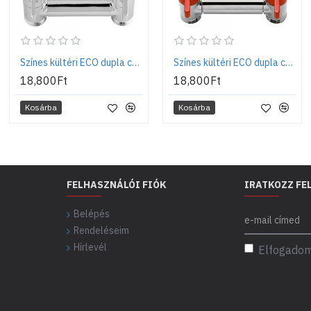
Színes kültéri ECO dupla csaptelep - Króm
Színes kültéri ECO dupla csaptelep - Piros
18,800Ft
18,800Ft
Kosárba
Kosárba
FELHASZNÁLÓI FIÓK
IRATKOZZ FE
Belépés
Rendeléseim
Hírlevél
Elfogadom