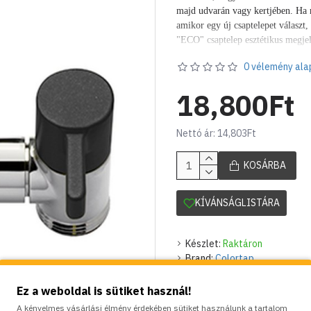
majd udvarán vagy kertjében. Ha m
amikor egy új csaptelepet választ
"ECO" csaptelep esztétikus megjel
hasznosságát is.
Olyan k
ézi működt
0 vélemény ala
berendezésekben használható, aho
ivóvízhálózat egyetlen csatlakozás
18,800Ft
csatlakoztatását.
1/2 " külső menet
rendelkezik.
Időtálló, poliészter f
színben.
Nettó ár: 14,803Ft
A szellőztető (aerátor) és krómozot
KOSÁRBA
KÍVÁNSÁGLISTÁRA
Készlet:
Raktáron
Brand:
Colortap
Model:
CT-142BLK
Súly:
0.40kg
Ez a weboldal is sütiket használ!
A kényelmes vásárlási élmény érdekében sütiket használunk a tartalom