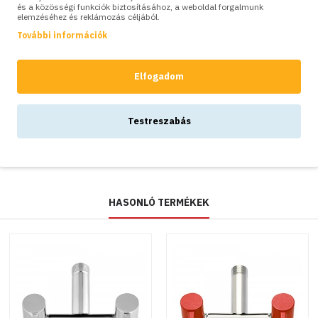
és a közösségi funkciók biztosításához, a weboldal forgalmunk
SZÍNVARIÁCIÓK:
elemzéséhez és reklámozás céljából.
További információk
Színes
kültéri ECO
Elfogadom
dupla
csaptelep -
Fehér
Testreszabás
18,800Ft
HASONLÓ TERMÉKEK