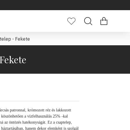
telep - Fekete
 Fekete
rcsás patronnal, krómozott réz és lakkozott
 köszönhetően a vízfelhasználás 25% -kal
ná az öntözés hatékonyságát. Ez a csaptelep,
 háztartásában, hanem dekor elemként is szolgál