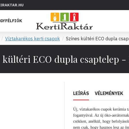
IRAKTAR.HU
GYFÉLFIÓK
Víztakarékos kerti csapok
Színes kültéri ECO dupla csap
 kültéri ECO dupla csaptelep -
LEÍRÁS
VÉLEMÉNYEK
Új, víztakarékos csapok kerámia tá
fogantyúval. Az új öko-aerátornak
csökken, anélkül, hogy befolyásol
nem csak, hogy hasznos lesz az ön