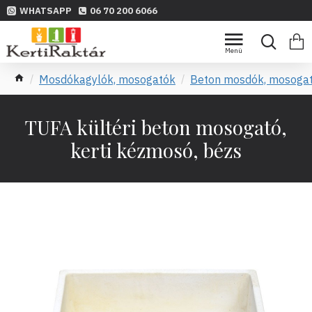
WHATSAPP
06 70 200 6066
Mosdókagylók, mosogatók
Beton mosdók, mosoga
TUFA kültéri beton mosogató,
kerti kézmosó, bézs