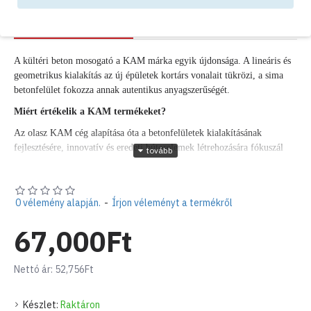
LEÍRÁS
VÉLEMÉNYEK
A kültéri beton mosogató a KAM márka egyik újdonsága. A lineáris és
geometrikus kialakítás az új épületek kortárs vonalait tükrözi, a sima
betonfelület fokozza annak autentikus anyagszerűségét.
Miért értékelik a KAM termékeket?
Az olasz KAM cég alapítása óta a betonfelületek kialakításának
fejlesztésére, innovatív és eredeti bútorelemek létrehozására fókuszál
kortárs és az olasz hagyományokhoz kötődő stílusban.
Geometrikus elegancia
: Egyedi geometrikus dizájn. A kerti mosogató
letisztult vonalai és a szögletes formái modern megjelenést
0 vélemény alapján.
-
Írjon véleményt a termékről
kölcsönöznek kertednek és igazán különlegessé teszik azt.
67,000Ft
Kiváló minőségű alapanyag, tartós használat
: A mosogatót prémium
minőségű betonból készítették, ami tartósságot és ellenállóságot biztosít
az időjárási viszontagságokkal szemben. A kerti beton mosogató
Nettó ár: 52,756Ft
nemcsak egy praktikus eszköz, hanem egy hosszú távú befektetés kerted
megjelenésébe és funkcionalitásába. Évek múltán is stílusos és
Készlet:
Raktáron
használható marad.