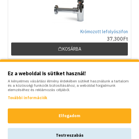
Krómozott lefolyószifon
37,300Ft
KOSÁRBA
Ez a weboldal is sütiket használ!
A kényelmes vásárlási élmény érdekében sütiket használunk a tartalom
és a közösségi funkciók biztosításához, a weboldal forgalmunk
elemzéséhez és reklámozás céljából.
További információk
Rozsdamentes acél lefolyó beton kerti kutakhoz,
mosogatókhoz, szűrős - dugóval - 1″1/4
Elfogadom
8,600Ft
KOSÁRBA
Testreszabás