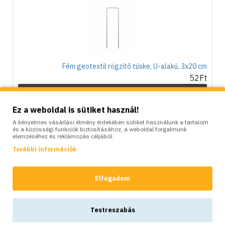
Fém geotextil rögzítő tüske, U-alakú, 3x20 cm
52Ft
KOSÁRBA
Ez a weboldal is sütiket használ!
A kényelmes vásárlási élmény érdekében sütiket használunk a tartalom
LEÍRÁS
TULAJDONSÁGOK
VÉLEMÉNYEK
és a közösségi funkciók biztosításához, a weboldal forgalmunk
elemzéséhez és reklámozás céljából.
További információk
A
prémium minőségű agroszövet
hatékony és korszerű
megoldást kínál a kertészetben gyakran felmerülő problémák
kezelésére. A fekete agrofólia
segít megakadályozni a gyomok
Elfogadom
elszaporodását
, miközben védi a talajt az időjárás
viszontagságaitól és csökkenti a kártevők hatását.
A gyomgátló agroszövet használatával
megőrizhető a talaj
Testreszabás
optimális nedvességtartalma
és hőmérséklete, ami hozzájárul a
növények egészséges fejlődéséhez. Ennek eredményeként javul