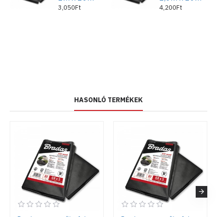
3,050Ft
4,200Ft
Szín: fekete
Anyag: erős, tartós,
UV-álló polipropilén
HASONLÓ TERMÉKEK