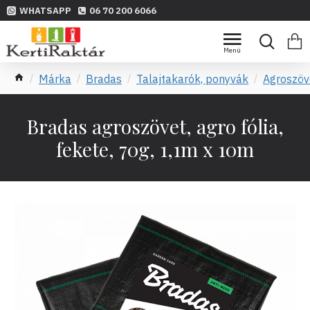
WHATSAPP
06 70 200 6066
Márka
Bradas
Talajtakarók, ponyvák
Agroszöv
Bradas agroszövet, agro fólia,
fekete, 70g, 1,1m x 10m