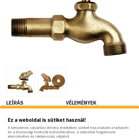
LEÍRÁS
VÉLEMÉNYEK
Ez a weboldal is sütiket használ!
Kerti dísz csaptelep, 1/2 ” külső menettel, 3/4” fúvóka a kerti
tömlőcsatlakozó gyors csatlakoztatásához. Nem csak díszelemként
A kényelmes vásárlási élmény érdekében sütiket használunk a tartalom
és a közösségi funkciók biztosításához, a weboldal forgalmunk
szolgál, hanem álló kutakhoz vagy fali kutakhoz egyaránt használható.
elemzéséhez és reklámozás céljából.