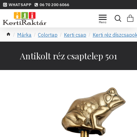
WHATSAPP
06 70 200 6066
Márka
Colortap
Kerti csap
Kerti réz díszcsapo
Antikolt réz csaptelep 501