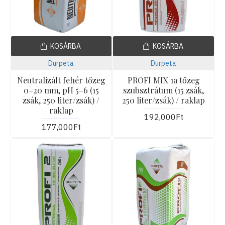
KOSÁRBA
KOSÁRBA
Durpeta
Durpeta
Neutralizált fehér tőzeg
PROFI MIX 1a tőzeg
0–20 mm, pH 5–6 (15
szubsztrátum (15 zsák,
zsák, 250 liter/zsák) /
250 liter/zsák) / raklap
raklap
192,000Ft
177,000Ft