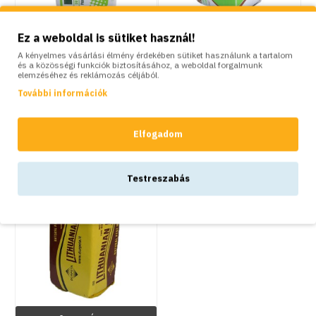
KOSÁRBA
KOSÁRBA
Ez a weboldal is sütiket használ!
A kényelmes vásárlási élmény érdekében sütiket használunk a tartalom
Durpeta
Durpeta
és a közösségi funkciók biztosításához, a weboldal forgalmunk
elemzéséhez és reklámozás céljából.
PROFI MIX 2b tőzeg
PROFI UNIVERSAL
További információk
szubsztrátum (15 zsák,
tőzeg szubsztrátum (15
250 liter/zsák) / raklap
zsák, 250 liter/zsák) /
raklap
192,000Ft
Elfogadom
192,000Ft
Testreszabás