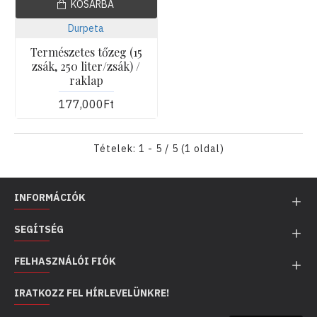
KOSÁRBA
Durpeta
Természetes tőzeg (15
zsák, 250 liter/zsák) /
raklap
177,000Ft
Tételek: 1 - 5 / 5 (1 oldal)
INFORMÁCIÓK
SEGÍTSÉG
FELHASZNÁLÓI FIÓK
IRATKOZZ FEL HÍRLEVELÜNKRE!