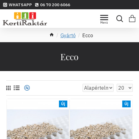
WHATSAPP
06 70 200 6066
Gyártó
Ecco
Ecco
Új
Új