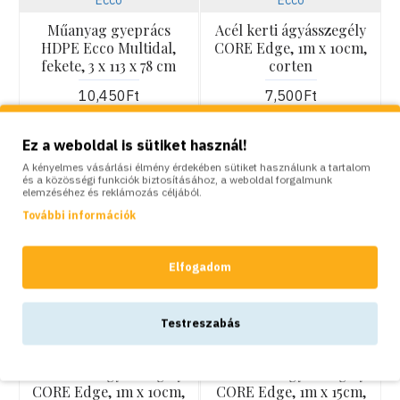
Műanyag gyeprács
Acél kerti ágyásszegély
HDPE Ecco Multidal,
CORE Edge, 1m x 10cm,
fekete, 3 x 113 x 78 cm
corten
10,450Ft
7,500Ft
Ez a weboldal is sütiket használ!
A kényelmes vásárlási élmény érdekében sütiket használunk a tartalom
és a közösségi funkciók biztosításához, a weboldal forgalmunk
elemzéséhez és reklámozás céljából.
További információk
Elfogadom
KOSÁRBA
KOSÁRBA
Testreszabás
Ecco
Ecco
Acél kerti ágyásszegély
Acél kerti ágyásszegély
CORE Edge, 1m x 10cm,
CORE Edge, 1m x 15cm,