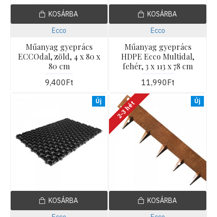
KOSÁRBA
KOSÁRBA
Ecco
Ecco
Műanyag gyeprács
Műanyag gyeprács
ECCOdal, zöld, 4 x 80 x
HDPE Ecco Multidal,
80 cm
fehér, 3 x 113 x 78 cm
9,400Ft
11,990Ft
Új
Új
2-3 hét
KOSÁRBA
KOSÁRBA
Ecco
Ecco