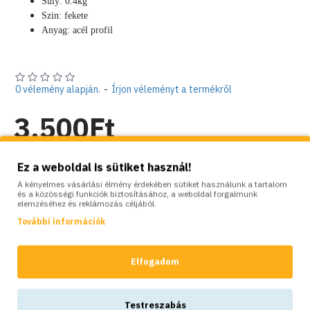
Suly: 0.4kg
Szin: fekete
Anyag: acél profil
0 vélemény alapján.
-
Írjon véleményt a termékről
3,500Ft
Nettó ár: 2,756Ft
Ez a weboldal is sütiket használ!
A kényelmes vásárlási élmény érdekében sütiket használunk a tartalom
Készlet:
Raktáron
és a közösségi funkciók biztosításához, a weboldal forgalmunk
elemzéséhez és reklámozás céljából.
Brand:
Elgarden
Model:
EG-2077
További információk
Súly:
0.40kg
Elfogadom
SZÍNVARIÁCIÓK:
Testreszabás