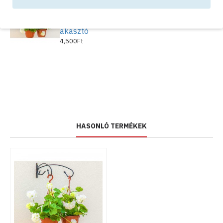
Dupla fali
fém
virágtartó
akasztó
4,500Ft
HASONLÓ TERMÉKEK