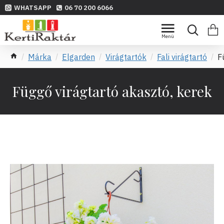
WHATSAPP
06 70 200 6066
Márka
Elgarden
Virágtartók
Fali virágtartó
F
Függő virágtartó akasztó, kerek