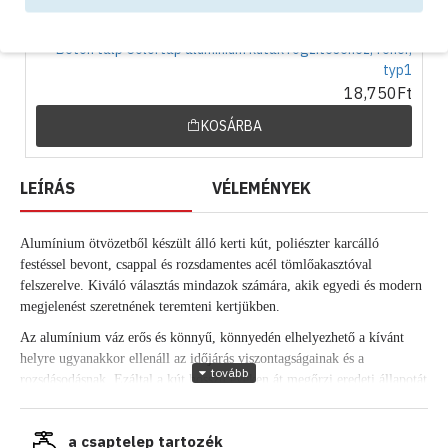
Beton talp Colortap alumínium kutak rögzítéséhez, fehér,
typ1
18,750Ft
KOSÁRBA
LEÍRÁS
VÉLEMÉNYEK
Alumínium ötvözetből készült
álló
kerti kút, poliészter karcálló
festéssel bevont, csappal és rozsdamentes acél tömlőakasztóval
felszerelve. Kiváló választás mindazok számára, akik egyedi és modern
megjelenést szeretnének teremteni kertjükben.
Az alumínium váz erős és könnyű, könnyedén elhelyezhető a kívánt
helyre ugyanakkor ellenáll az időjárás viszontagságainak és a
rozsdásodásnak. Ezáltal a kút hosszú éveken át megőrzi eredeti állapotát
és szépségét.
Ez a modern színes kerti kút nem csak a funkcionalitást és a
a csaptelep tartozék