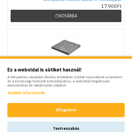
17,900Ft
KOSÁRBA
Ez a weboldal is sütiket használ!
Beton talp Colortap alumínium kutak rögzítéséhez, szürke,
typ2
A kényelmes vásárlási élmény érdekében sütiket használunk a tartalom
és a közösségi funkciók biztosításához, a weboldal forgalmunk
30,500Ft
elemzéséhez és reklámozás céljából.
KOSÁRBA
További információk
Elfogadom
Testreszabás