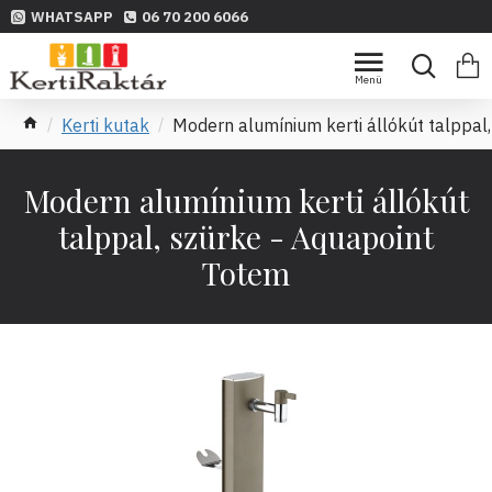
WHATSAPP
06 70 200 6066
Kerti kutak
Modern alumínium kerti állókút talppal
Modern alumínium kerti állókút
talppal, szürke - Aquapoint
Totem