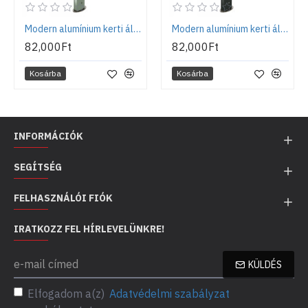
Modern alumínium kerti állókút talppal, khaki zöld - Aquapoint Totem
Modern alumínium kerti állókút talppal, fekete - Aquapoint Totem
82,000Ft
82,000Ft
Kosárba
Kosárba
INFORMÁCIÓK
SEGÍTSÉG
FELHASZNÁLÓI FIÓK
IRATKOZZ FEL HÍRLEVELÜNKRE!
KÜLDÉS
Elfogadom a(z)
Adatvédelmi szabályzat