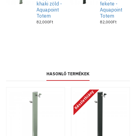
khaki zöld -
fekete -
A csomag tartalma
: alumínium kerti kút, 1 db. csaptelep,
Aquapoint
Aquapoint
tömlőakasztó, flexibilis tápvezeték (½ colos külső-menetes bekötésű).
Totem
Totem
82,000Ft
82,000Ft
HASONLÓ TERMÉKEK
Készlethiány