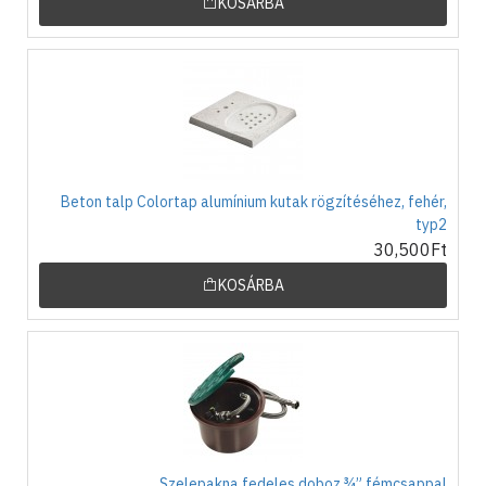
KOSÁRBA
Beton talp Colortap alumínium kutak rögzítéséhez, fehér,
typ2
30,500Ft
KOSÁRBA
Szelepakna fedeles doboz ¾” fémcsappal