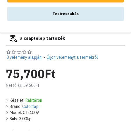
Az alumínium váz erős és könnyű, könnyedén elhelyezhető a kívánt
Testreszabás
helyre ugyanakkor ellenáll az időjárás viszontagságainak és a
rozsdásodásnak. Ezáltal a kút hosszú éveken át megőrzi eredeti állapotát
és szépségét.
Ez a modern színes kerti kút nem csak a funkcionalitást és a
a csaptelep tartozék
praktikumot kínálja, hanem egyben stílusos dísze is lehet kertjének. Az
alumínium váz színes, tartós poliészter festéssel van ellátva, amely
ellenáll az időjárás viszontagságainak és hosszú éveken át megőrzi élénk
0 vélemény alapján.
-
Írjon véleményt a termékről
színét. A háromszög alakú forma és a letisztult vonalak egyedi
megjelenést kölcsönöznek a kútnak, amely a kert központi elemévé
75,700Ft
válik, és kellemes hangulatot teremt az otthona körül.
A kút felszerelése:
Nettó ár: 59,606Ft
A kút teljes magassága 120 cm, ebből 20 cm a föld felszíne alá
kell kerüljön.
Készlet:
Raktáron
Javasoljuk, hogy ásson le egy beton téglát, vagy öntsön legalább
Brand:
Colortap
40×40 cm-es beton alapot úgy, hogy annak teteje 20 cm-rel a
Model:
CT-400V
föld szintje alatt legyen.
Súly:
3.00kg
A kút erre a stabil beton alapra vagy téglára lesz rögzítve.
A rögzítőelemek nem részei a csomagnak, ezek opcionálisan