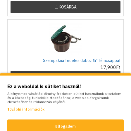
KOSÁRBA
Szelepakna fedeles doboz ¾” fémcsappal
17,900Ft
KOSÁRBA
Ez a weboldal is sütiket használ!
A kényelmes vásárlási élmény érdekében sütiket használunk a tartalom
LEÍRÁS
VÉLEMÉNYEK
és a közösségi funkciók biztosításához, a weboldal forgalmunk
elemzéséhez és reklámozás céljából.
További információk
Alumínium ötvözetből készült
álló
kerti kút, poliészter karcálló
festéssel bevont, két csappal és rozsdamentes acél tömlőakasztóval
felszerelve. Kiváló választás mindazok számára, akik egyedi és modern
Elfogadom
megjelenést szeretnének teremteni kertjükben.