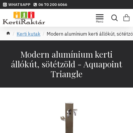
WHATSAPP
06 70 200 6066
Kerti kutak
Modern alumínium kerti állókút, sötétzö
Modern alumínium kerti
állókút, sötétzöld - Aquapoint
Triangle