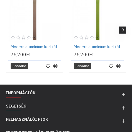
ezért kérjük válassza ki az Ön számára a legmegfelelőbbet a lentebb
felsorolt tartozékok közül.
Modern alumínium kerti állókút, szürke - Aquapoint Triangle
Modern alumínium kerti állókút, zöld - Aquapoint Triangle
75,700Ft
75,700Ft
Kosárba
Kosárba
INFORMÁCIÓK
SEGÍTSÉG
FELHASZNÁLÓI FIÓK