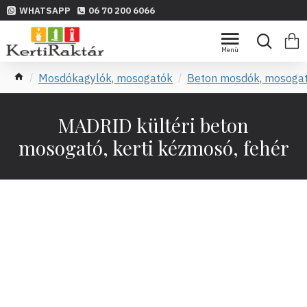
WHATSAPP
06 70 200 6066
Mosdókagylók, mosogatók
Beton mosdók, mosoga
MADRID kültéri beton
mosogató, kerti kézmosó, fehér