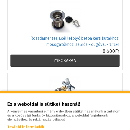
Rozsdamentes acél lefolyó beton kerti kutakhoz,
mosogatókhoz, szűrős - dugóval - 1″1/4
8,600Ft
KOSÁRBA
Ez a weboldal is sütiket használ!
A kényelmes vásárlási élmény érdekében sütiket használunk a tartalom
Krómozott réz csaptelep 1/2″, KAM
és a közösségi funkciók biztosításához, a weboldal forgalmunk
elemzéséhez és reklámozás céljából.
17,000Ft
További információk
KOSÁRBA