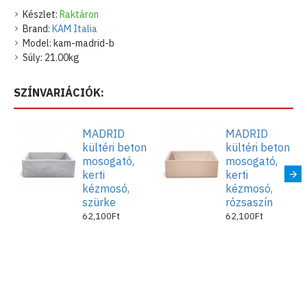
Készlet:
Raktáron
Kényelmes használat
: A mosogató mérete és kialakítása kényelmes
Brand:
KAM Italia
használatot tesz lehetővé. Ideális kerti étkezések, sütés-főzés
Model:
kam-madrid-b
előkészítéséhez, kültéri kézmosónak, kerti fali mosdónak is.
Súly:
21.00kg
Falra és pultra is szerelhető.
A termék 100%-ban Olaszországban készült.
SZÍNVARIÁCIÓK:
Az összes szabványos szabadon folyó lefolyóval kompatibilis (levehető
lefolyófedéllel).
MADRID
MADRID
Jellemzők
kültéri beton
kültéri beton
mosogató,
mosogató,
A mosogató méretei:
kerti
kerti
kézmosó,
kézmosó,
Magasság: 16 cm
szürke
rózsaszín
Szélesség: 35 cm
62,100Ft
62,100Ft
Hossza: 45 cm
Szín: fehér
Anyaga: cement
Súlya: 21 kg