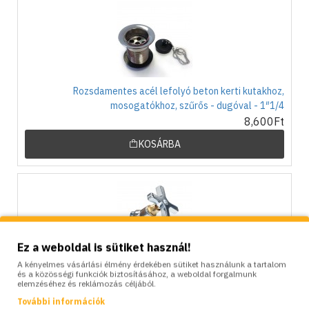
Rozsdamentes acél lefolyó beton kerti kutakhoz,
mosogatókhoz, szűrős - dugóval - 1″1/4
8,600Ft
KOSÁRBA
Ez a weboldal is sütiket használ!
A kényelmes vásárlási élmény érdekében sütiket használunk a tartalom
Krómozott réz csaptelep 1/2″, KAM
és a közösségi funkciók biztosításához, a weboldal forgalmunk
elemzéséhez és reklámozás céljából.
17,000Ft
További információk
KOSÁRBA