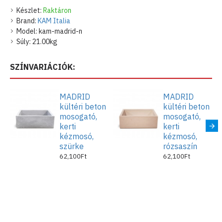
Készlet:
Raktáron
Kényelmes használat
: A mosogató mérete és kialakítása kényelmes
Brand:
KAM Italia
használatot tesz lehetővé. Ideális kerti étkezések, sütés-főzés
Model:
kam-madrid-n
előkészítéséhez, kültéri kézmosónak, kerti fali mosdónak is.
Súly:
21.00kg
Falra és pultra is szerelhető.
A termék 100%-ban Olaszországban készült.
SZÍNVARIÁCIÓK:
Az összes szabványos szabadon folyó lefolyóval kompatibilis (levehető
lefolyófedéllel).
MADRID
MADRID
Jellemzők
kültéri beton
kültéri beton
mosogató,
mosogató,
A mosogató méretei:
kerti
kerti
kézmosó,
kézmosó,
Magasság: 16 cm
szürke
rózsaszín
Szélesség: 35 cm
62,100Ft
62,100Ft
Hossza: 45 cm
Szín: fekete
Anyaga: cement
Súlya: 21 kg