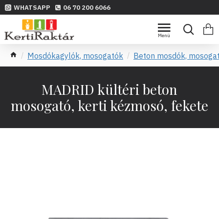
WHATSAPP
06 70 200 6066
Mosdókagylók, mosogatók
Beton mosdók, mosoga
MADRID kültéri beton
mosogató, kerti kézmosó, fekete