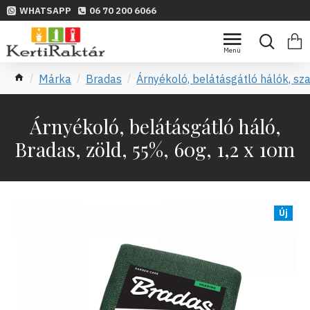
WHATSAPP
06 70 200 6066
Márka
Bradas
Árnyékoló, belátásgátló hálók, sz
Árnyékoló, belátásgátló háló,
Bradas, zöld, 55%, 60g, 1,2 x 10m
Új