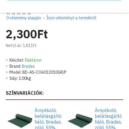
A mezőgazdaságban hatékony védelmet nyújt a növényeknek a
túlzott napsugárzás ellen, optimális szellőzést és
0 vélemény alapján.
-
Írjon véleményt a termékről
hőmérsékletet biztosít és véd a kedvezőtlen időjárási
viszonyoktól, mint például szél, jégeső.
2,300Ft
Színe: zöld
Mérete: 1,2 X 10 m
Nettó ár: 1,811Ft
Súlya: 60 g/m2
Fényszűrés: 55 %
Készlet:
Raktáron
Brand:
Bradas
Model:
BD-AS-CO6012010GR/P
Súly:
1.00kg
SZÍNVARIÁCIÓK:
Árnyékoló,
Árnyékoló,
belátásgátló
belátásgátló
háló, Bradas,
háló, Bradas,
zöld, 55%,
zöld, 55%,