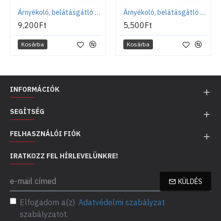
Árnyékoló, belátásgátló háló, Bradas, zöld, 55%, 60g, 1,5 x 25m
Árnyékoló, belátásgátló háló, Bradas, zöld, 55%, 60g, 1 x 25m
9,200Ft
5,500Ft
Kosárba
Kosárba
INFORMÁCIÓK
SEGÍTSÉG
FELHASZNÁLÓI FIÓK
IRATKOZZ FEL HÍRLEVELÜNKRE!
KÜLDÉS
Elfogadom a(z)
Adatvédelmi szabályzat
szabályzatot.