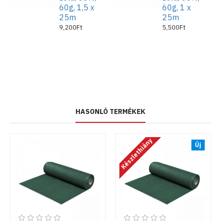
60g, 1,5 x
60g, 1 x
25m
25m
9,200Ft
5,500Ft
HASONLÓ TERMÉKEK
Készlethiány
Új