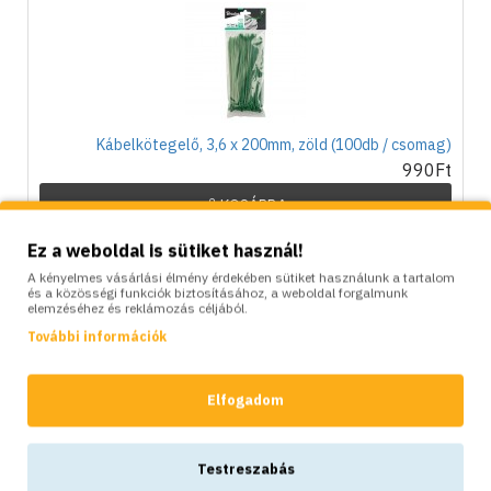
Kábelkötegelő, 3,6 x 200mm, zöld (100db / csomag)
990Ft
KOSÁRBA
Ez a weboldal is sütiket használ!
LEÍRÁS
TULAJDONSÁGOK
VÉLEMÉNYEK
A kényelmes vásárlási élmény érdekében sütiket használunk a tartalom
és a közösségi funkciók biztosításához, a weboldal forgalmunk
elemzéséhez és reklámozás céljából.
Az árnyékoló vagy belátásgátló hálók olyan speciális
További információk
anyagokból készülnek, amelyek alkalmasak a napfény és a szél
elleni védelemre. Hálós szerkezettel rendelkeznek, ami lehetővé
Elfogadom
teszi a levegő és a víz szabad áramlását.
Kerítésekre felszerelve megakadályozzák a külső szemlélők
számára, hogy és védelmet nyújtanak a túlzott napfény és szél
Testreszabás
káros hatásaitól.