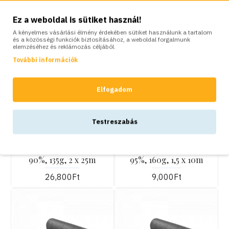
Készlethiány
Ez a weboldal is sütiket használ!
A kényelmes vásárlási élmény érdekében sütiket használunk a tartalom
és a közösségi funkciók biztosításához, a weboldal forgalmunk
elemzéséhez és reklámozás céljából.
További információk
Elfogadom
KOSÁRBA
KOSÁRBA
Testreszabás
Bradas
Bradas
Árnyékoló, belátásgátló
Árnyékoló, belátásgátló
háló, Bradas, szürke,
háló, Bradas, szürke,
90%, 135g, 2 x 25m
95%, 160g, 1,5 x 10m
26,800Ft
9,000Ft