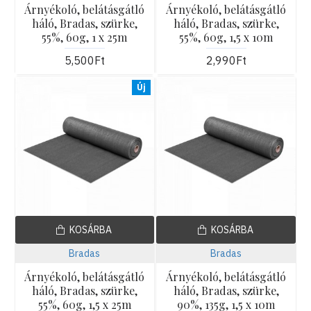
Árnyékoló, belátásgátló
Árnyékoló, belátásgátló
háló, Bradas, szürke,
háló, Bradas, szürke,
55%, 60g, 1 x 25m
55%, 60g, 1,5 x 10m
5,500Ft
2,990Ft
Új
KOSÁRBA
KOSÁRBA
Bradas
Bradas
Árnyékoló, belátásgátló
Árnyékoló, belátásgátló
háló, Bradas, szürke,
háló, Bradas, szürke,
55%, 60g, 1,5 x 25m
90%, 135g, 1,5 x 10m