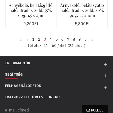
Árnyékoló, belátásgátló
Árnyékoló, belátásgátló
háló, Bradas, zöld, 55%,
háló, Bradas, zöld, 80%,
60g, 1,5 x 25m
90g, 1,5 x 10m
9,200Ft
5,800Ft
1
2
3
4
5
6
7
8
9
Tételek: 41 - 60 / 461 (24 oldal)
INFORMÁCIÓK
SEGÍTSÉG
FELHASZNÁLÓI FIÓK
IRATKOZZ FEL HÍRLEVELÜNKRE!
KÜLDÉS