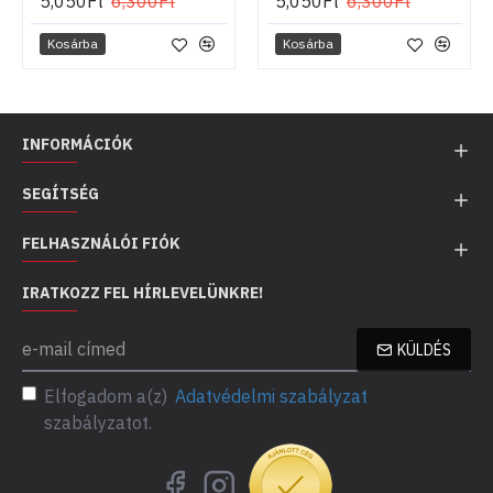
5,050Ft
6,300Ft
5,050Ft
6,300Ft
Kosárba
Kosárba
INFORMÁCIÓK
SEGÍTSÉG
FELHASZNÁLÓI FIÓK
IRATKOZZ FEL HÍRLEVELÜNKRE!
KÜLDÉS
Elfogadom a(z)
Adatvédelmi szabályzat
szabályzatot.