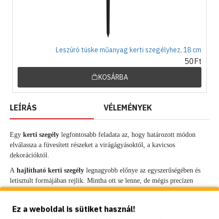
Leszúró tüske műanyag kerti szegélyhez, 18 cm
50Ft
KOSÁRBA
LEÍRÁS
VÉLEMÉNYEK
Egy
kerti szegély
legfontosabb feladata az, hogy határozott módon
elválassza a füvesített részeket a virágágyásoktól, a kavicsos
dekorációktól.
A
hajlítható kerti szegély
legnagyobb előnye az egyszerűségében és
letisztult formájában rejlik. Mintha ott se lenne, de mégis precízen
mondhatni művészi módon határolja el egymástól a kert különböző
részeit.
Ez a weboldal is sütiket használ!
Elhelyezése igen egyszerű, a nyomvonalat követve tesszük le az