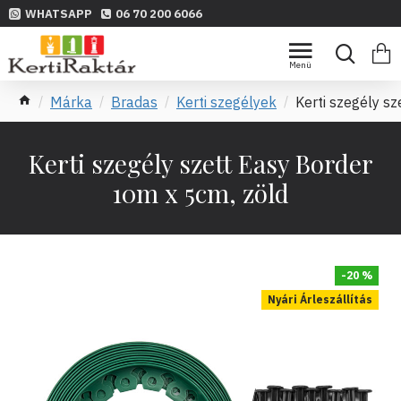
WHATSAPP
06 70 200 6066
Márka
Bradas
Kerti szegélyek
Kerti szegély s
Kerti szegély szett Easy Border
10m x 5cm, zöld
-20 %
Nyári Árleszállítás