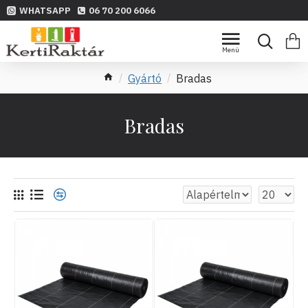
WHATSAPP
06 70 200 6066
Gyártó
Bradas
Bradas