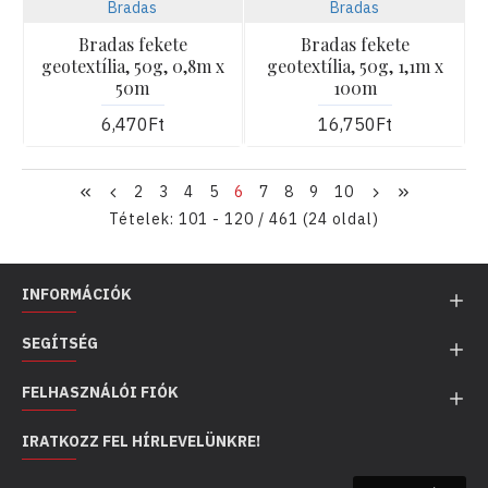
Bradas
Bradas
Bradas fekete
Bradas fekete
geotextília, 50g, 0,8m x
geotextília, 50g, 1,1m x
50m
100m
6,470Ft
16,750Ft
2
3
4
5
6
7
8
9
10
Tételek: 101 - 120 / 461 (24 oldal)
INFORMÁCIÓK
SEGÍTSÉG
FELHASZNÁLÓI FIÓK
IRATKOZZ FEL HÍRLEVELÜNKRE!