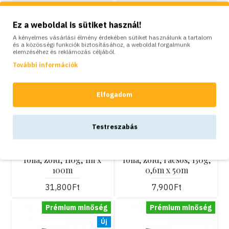
Prémium minőség
Ez a weboldal is sütiket használ!
A kényelmes vásárlási élmény érdekében sütiket használunk a tartalom
és a közösségi funkciók biztosításához, a weboldal forgalmunk
elemzéséhez és reklámozás céljából.
További információk
Elfogadom
KOSÁRBA
KOSÁRBA
Testreszabás
Bradas
Bradas
Bradas agroszövet, agro
Bradas agroszövet, agro
fólia, zöld, 110g, 1m x
fólia, zöld, rácsos, 130g,
100m
0,6m x 50m
31,800Ft
7,900Ft
Prémium minőség
Prémium minőség
Új