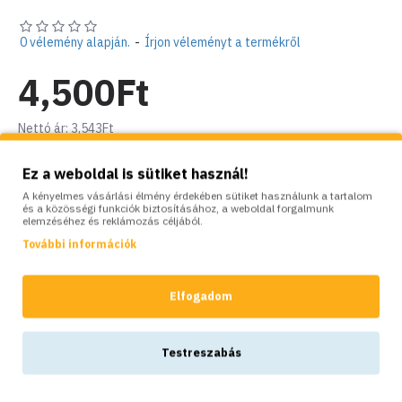
0 vélemény alapján.
-
Írjon véleményt a termékről
4,500Ft
Nettó ár: 3,543Ft
Ez a weboldal is sütiket használ!
Készlet:
Raktáron
Brand:
Colortap
A kényelmes vásárlási élmény érdekében sütiket használunk a tartalom
és a közösségi funkciók biztosításához, a weboldal forgalmunk
Model:
CT-CHR480
elemzéséhez és reklámozás céljából.
Súly:
0.20kg
További információk
SZÍNVARIÁCIÓK:
Elfogadom
Locsoló
sugárcső,
Testreszabás
szórófej, réz
4,050Ft