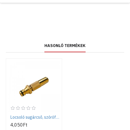
HASONLÓ TERMÉKEK
Locsoló sugárcső, szórófej, réz
4,050Ft