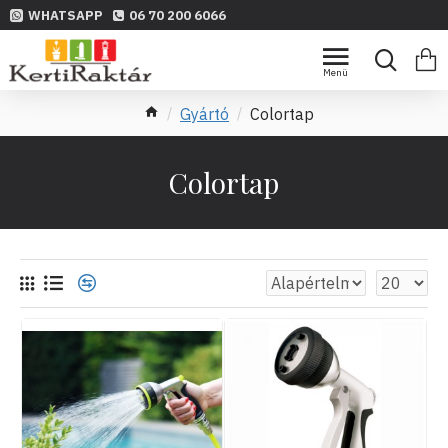
WHATSAPP
06 70 200 6066
Gyártó
Colortap
Colortap