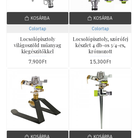
KOSÁRBA
KOSÁRBA
Colortap
Colortap
Locsolópisztoly
Locsolópisztoly, szórófej
világoszöld műanyag
készlet 4 db-os 3/4-es,
kiegészítőkkel
krómozott
7,900Ft
15,300Ft
KOSÁRBA
KOSÁRBA