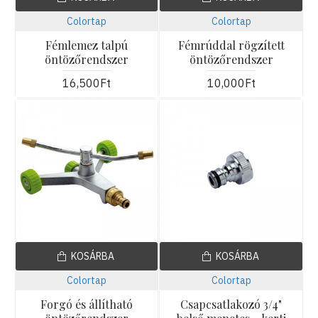
Colortap
Colortap
Fémlemez talpú
Fémrúddal rögzített
öntözőrendszer
öntözőrendszer
16,500Ft
10,000Ft
KOSÁRBA
KOSÁRBA
Colortap
Colortap
Forgó és állítható
Csapcsatlakozó 3/4"