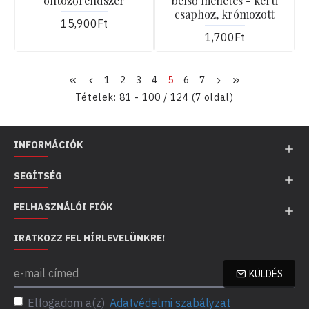
öntözőrendszer
belső menetes - kerti
csaphoz, krómozott
15,900Ft
1,700Ft
1
2
3
4
5
6
7
Tételek: 81 - 100 / 124 (7 oldal)
INFORMÁCIÓK
SEGÍTSÉG
FELHASZNÁLÓI FIÓK
IRATKOZZ FEL HÍRLEVELÜNKRE!
KÜLDÉS
Elfogadom a(z)
Adatvédelmi szabályzat