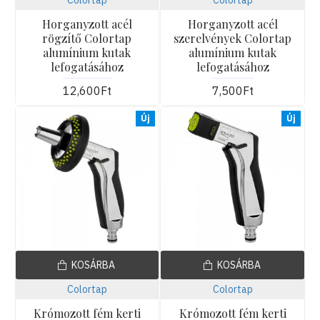
Horganyzott acél
Horganyzott acél
rögzítő Colortap
szerelvények Colortap
alumínium kutak
alumínium kutak
lefogatásához
lefogatásához
12,600Ft
7,500Ft
Új
Új
KOSÁRBA
KOSÁRBA
Colortap
Colortap
Krómozott fém kerti
Krómozott fém kerti