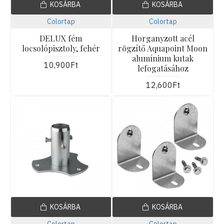
KOSÁRBA
KOSÁRBA
Colortap
Colortap
DELUX fém
Horganyzott acél
locsolópisztoly, fehér
rögzítő Aquapoint Moon
alumínium kutak
10,900Ft
lefogatásához
12,600Ft
KOSÁRBA
KOSÁRBA
Colortap
Colortap