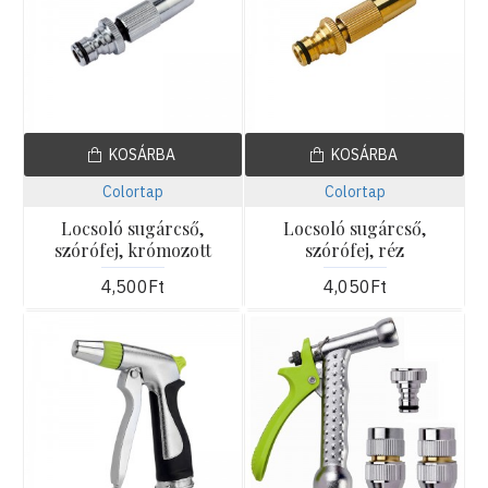
KOSÁRBA
KOSÁRBA
Colortap
Colortap
Locsoló sugárcső,
Locsoló sugárcső,
szórófej, krómozott
szórófej, réz
4,500Ft
4,050Ft