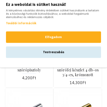
Ez a weboldal is sütiket használ!
A kényelmes vásárlási élmény érdekében sütiket használunk a tartalom
és a közösségi funkciók biztosításához, a weboldal forgalmunk
elemzéséhez és reklámozás céljából.
További információk
Elfogadom
KOSÁRBA
KOSÁRBA
Testreszabás
Colortap
Colortap
Krómozott fém
Locsoló sugárcső,
szórópisztoly
szórófej készlet 4 db-os
3/4-es, krómozott
4,200Ft
14,300Ft