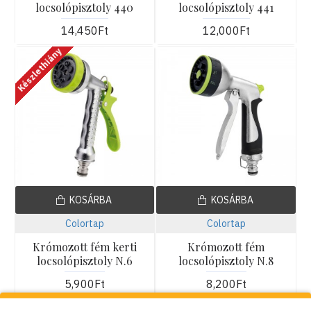
locsolópisztoly 440
locsolópisztoly 441
14,450Ft
12,000Ft
Készlethiány
KOSÁRBA
KOSÁRBA
Colortap
Colortap
Krómozott fém kerti
Krómozott fém
locsolópisztoly N.6
locsolópisztoly N.8
5,900Ft
8,200Ft