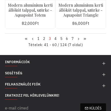
Modern alumínium kerti
Modern alumínium kerti
állókút talppal, szürke -
állókút talppal, szürke -
Aquapoint Totem
Aquapoint Triangle
82,000Ft
86,000Ft
1
2
3
4
5
6
7
Tételek: 41 - 60 / 124 (7 oldal)
INFORMÁCIÓK
SEGÍTSÉG
FELHASZNÁLÓI FIÓK
IRATKOZZ FEL HÍRLEVELÜNKRE!
KÜLDÉS