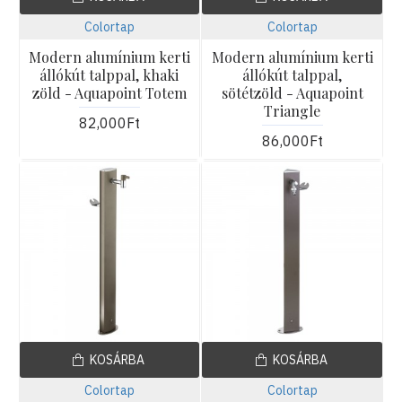
Colortap
Colortap
Modern alumínium kerti
Modern alumínium kerti
állókút talppal, khaki
állókút talppal,
zöld - Aquapoint Totem
sötétzöld - Aquapoint
Triangle
82,000Ft
86,000Ft
KOSÁRBA
KOSÁRBA
Colortap
Colortap