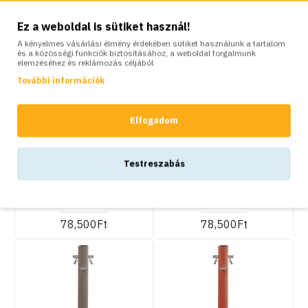
Ez a weboldal is sütiket használ!
A kényelmes vásárlási élmény érdekében sütiket használunk a tartalom
és a közösségi funkciók biztosításához, a weboldal forgalmunk
elemzéséhez és reklámozás céljából.
További információk
Elfogadom
KOSÁRBA
KOSÁRBA
Colortap
Colortap
Testreszabás
Modern alumínium álló
Modern alumínium álló
kerti kút, khaki -
kerti kút, piros -
Aquapoint Totem
Aquapoint Totem
78,500Ft
78,500Ft