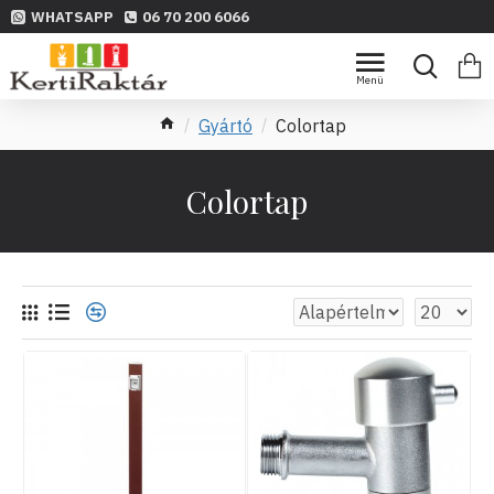
WHATSAPP
06 70 200 6066
Gyártó
Colortap
Colortap