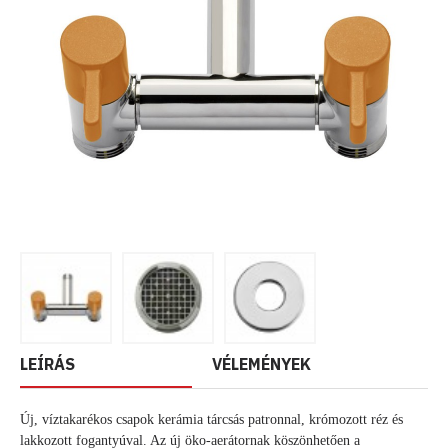
LEÍRÁS
VÉLEMÉNYEK
Új, víztakarékos csapok kerámia tárcsás patronnal, krómozott réz és
lakkozott fogantyúval. Az új öko-aerátornak köszönhetően a