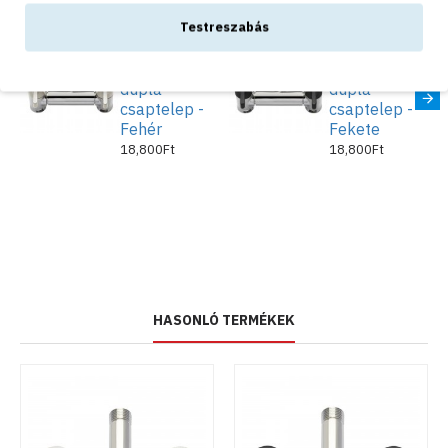
Testreszabás
Színes
Színes
kültéri ECO
kültéri ECO
dupla
dupla
csaptelep -
csaptelep -
Fehér
Fekete
18,800Ft
18,800Ft
HASONLÓ TERMÉKEK