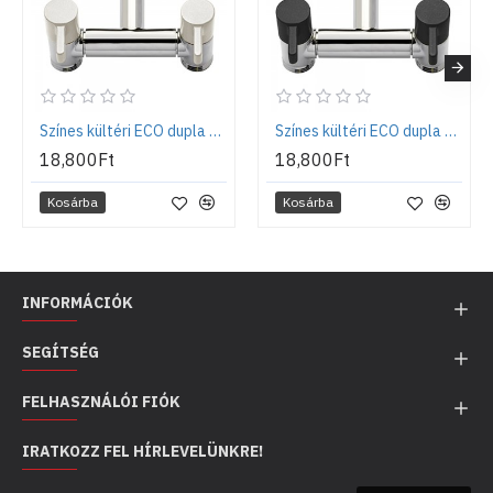
Színes kültéri ECO dupla csaptelep - Fehér
Színes kültéri ECO dupla csaptelep - Fekete
18,800Ft
18,800Ft
Kosárba
Kosárba
INFORMÁCIÓK
SEGÍTSÉG
FELHASZNÁLÓI FIÓK
IRATKOZZ FEL HÍRLEVELÜNKRE!