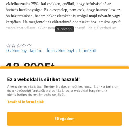
vízfelhasználás 25% -kal csökken, anélkül, hogy befolyásolná az
öntözés hatékonyságát. Ez a csaptelep, nem csak, hogy hasznos lesz az
ön háztartásában, hanem dekor elemként is szolgál majd udvarán vagy
kertjében. Ha megfontolt és előretekintő döntéseket hoz, amikor egy új
csaptelepet választ, akkor nem csak, hogy hosszú ideig élvezheti az
"ECO" csaptelep esztétikus megjelenését és kényelmét, hanem
kihasználhatja hasznosságát is.
Olyan k
ézi működtetésű, beltéri vagy
kültéri vízellátó berendezésekben használható, ahol
2 független
0 vélemény alapján.
-
Írjon véleményt a termékről
vízellátási pontra van szükség az ivóvízhálózat egyetlen
csatlakozásából,
megkönnyítve egy tömlő csatlakoztatását.
1/2 " külső
18,800Ft
menetes bekötéssel és 3/4" kifolyó csapvéggel rendelkezik.
Időtálló,
poliészter festékkel bevont krómozott réz kerti csap, több színben.
Nettó ár: 14,803Ft
Ez a weboldal is sütiket használ!
A szellőztető (aerátor) és krómozott furattakaró rozetta tartozék.
A kényelmes vásárlási élmény érdekében sütiket használunk a tartalom
és a közösségi funkciók biztosításához, a weboldal forgalmunk
Készlet:
Raktáron
elemzéséhez és reklámozás céljából.
Brand:
Colortap
További információk
Model:
CT-142TCT
Súly:
0.40kg
Elfogadom
SZÍNVARIÁCIÓK: