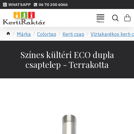
WHATSAPP
06 70 200 6066
Márka
Colortap
Kerti csap
Víztakarékos kerti 
Színes kültéri ECO dupla
csaptelep - Terrakotta