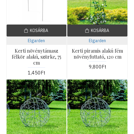
KOSÁRBA
KOSÁRBA
Elgarden
Elgarden
Kerti növénytámasz
Kerti piramis alakú fém
félkör alakú, szürke, 75
növényfuttató, 120 cm
cm
9,800Ft
1,450Ft