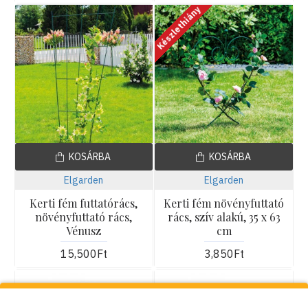
Készlethiány
KOSÁRBA
KOSÁRBA
Elgarden
Elgarden
Kerti fém futtatórács,
Kerti fém növényfuttató
növényfuttató rács,
rács, szív alakú, 35 x 63
Vénusz
cm
15,500Ft
3,850Ft