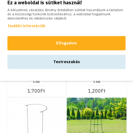
Ez a weboldal is sütiket használ!
A kényelmes vásárlási élmény érdekében sütiket használunk a tartalom
és a közösségi funkciók biztosításához, a weboldal forgalmunk
elemzéséhez és reklámozás céljából.
További információk
Elfogadom
KOSÁRBA
KOSÁRBA
Elgarden
Elgarden
Testreszabás
Kerti növénytámasz
Kerti növénytámasz
félkör alakú, szürke, 100
félkör alakú, szürke, 50
cm
cm
1,700Ft
1,200Ft