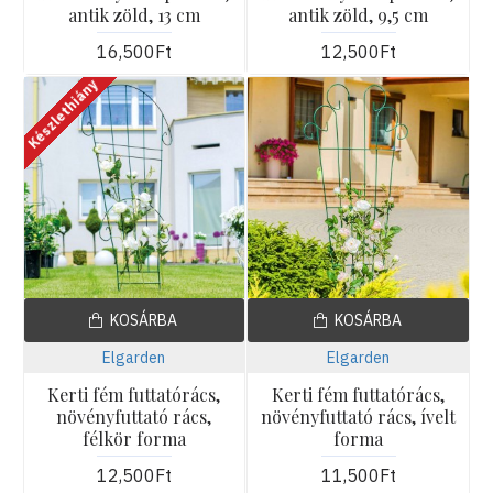
antik zöld, 13 cm
antik zöld, 9,5 cm
16,500Ft
12,500Ft
Készlethiány
KOSÁRBA
KOSÁRBA
Elgarden
Elgarden
Kerti fém futtatórács,
Kerti fém futtatórács,
növényfuttató rács,
növényfuttató rács, ívelt
félkör forma
forma
12,500Ft
11,500Ft