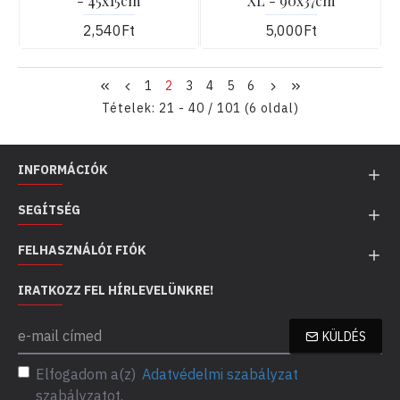
- 45x15cm
XL - 90x37cm
2,540Ft
5,000Ft
1
2
3
4
5
6
Tételek: 21 - 40 / 101 (6 oldal)
INFORMÁCIÓK
SEGÍTSÉG
FELHASZNÁLÓI FIÓK
IRATKOZZ FEL HÍRLEVELÜNKRE!
KÜLDÉS
Elfogadom a(z)
Adatvédelmi szabályzat
szabályzatot.