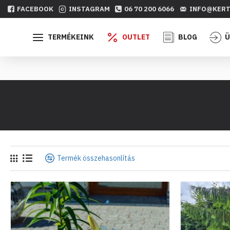
FACEBOOK
INSTAGRAM
06 70 200 6066
INFO@KERT
TERMÉKEINK
OUTLET
BLOG
Ü
Termék összehasonlítás