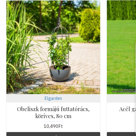
Elgarden
Obeliszk formájú futtatórács,
Acél g
köríves, 80 cm
10,490Ft