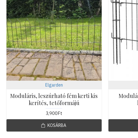
Elgarden
Moduláris, leszúrható fém kerti kis
Modulár
kerítés, tetőformájú
3,900Ft
KOSÁRBA