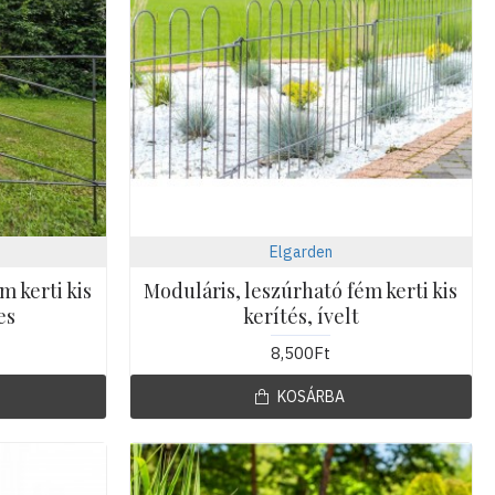
Elgarden
m kerti kis
Moduláris, leszúrható fém kerti kis
es
kerítés, ívelt
8,500Ft
KOSÁRBA