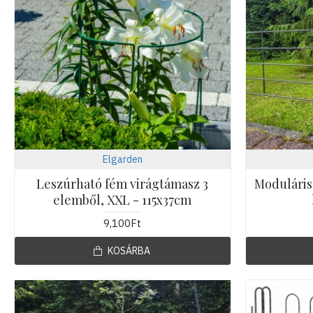
Elgarden
Leszúrható fém virágtámasz 3
Moduláris,
elemből, XXL - 115x37cm
9,100Ft
KOSÁRBA