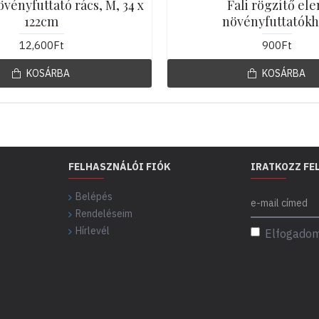
övényfuttató rács, M, 34 x
Fali rögzítő el
122cm
növényfuttatók
12,600Ft
900Ft
KOSÁRBA
KOSÁRBA
FELHASZNÁLÓI FIÓK
IRATKOZZ FE
Belépés
Rendeléseim
Hírlevél
Elfogadom