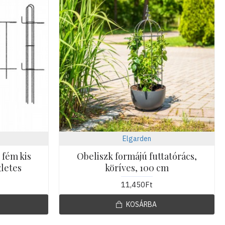
Elgarden
 fém kis
Obeliszk formájú futtatórács,
letes
köríves, 100 cm
11,450Ft
KOSÁRBA