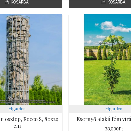
KOSÁRBA
KOSÁRBA
Elgarden
Elgarden
on oszlop, Rocco S, 80x29
Esernyő alakú fém vir
cm
38,000Ft