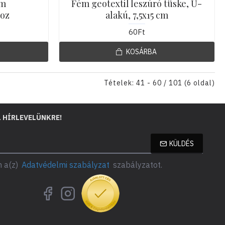
em
Fém geotextil leszúró tüske, U-
hoz
alakú, 7,5x15 cm
60Ft
KOSÁRBA
Tételek: 41 - 60 / 101 (6 oldal)
L HÍRLEVELÜNKRE!
KÜLDÉS
 a(z)
Adatvédelmi szabályzat
szabályzatot.