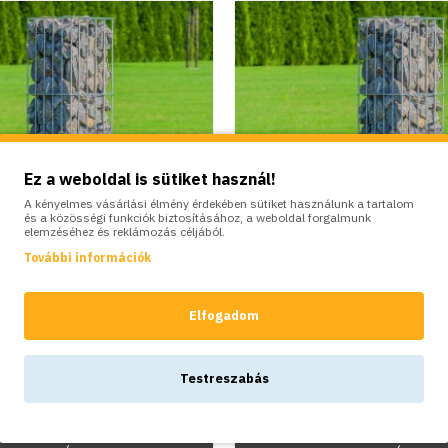
Ez a weboldal is sütiket használ!
A kényelmes vásárlási élmény érdekében sütiket használunk a tartalom
és a közösségi funkciók biztosításához, a weboldal forgalmunk
elemzéséhez és reklámozás céljából.
További információk
Elfogadom
Elgarden
Elgarden
abion oszlop, Cube L,
Acél gabion oszlop, 
Testreszabás
120x25,5 cm
90x25,5 cm
22,000Ft
17,500Ft