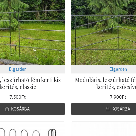
Elgarden
Elgarden
 leszúrható fém kerti kis
Moduláris, leszúrható fé
kerítés, classic
kerítés, csúcsív
7,500Ft
7,900Ft
KOSÁRBA
KOSÁRBA