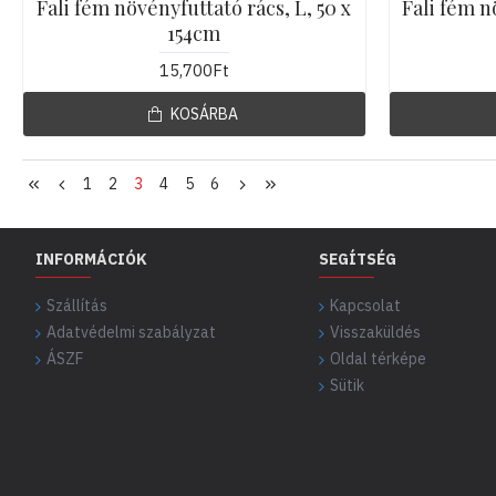
Fali fém növényfuttató rács, L, 50 x
Fali fém n
154cm
15,700Ft
KOSÁRBA
1
2
3
4
5
6
INFORMÁCIÓK
SEGÍTSÉG
Szállítás
Kapcsolat
Adatvédelmi szabályzat
Visszaküldés
ÁSZF
Oldal térképe
Sütik