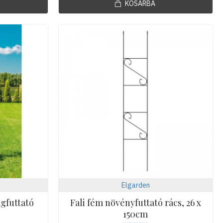
KOSÁRBA
Elgarden
ágfuttató
Fali fém növényfuttató rács, 26 x
150cm