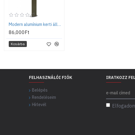
Modern alumínium kerti állókút talppal, sötétzöld - Aquapoint Triangle
86,000Ft
Kosárba
FELHASZNÁLÓI FIÓK
IRATKOZZ FE
Belépés
Rendeléseim
Hírlevél
Elfogadom