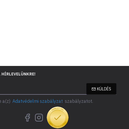
L HÍRLEVELÜNKRE!
KÜLDÉS
 a(z)
Adatvédelmi szabályzat
szabályzatot.