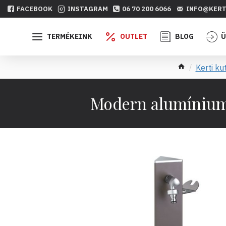
FACEBOOK
INSTAGRAM
06 70 200 6066
INFO@KERT
TERMÉKEINK
OUTLET
BLOG
Ü
Kerti ku
Modern alumínium k