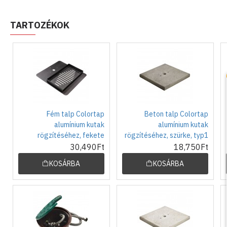
TARTOZÉKOK
Fém talp Colortap
Beton talp Colortap
alumínium kutak
alumínium kutak
rögzítéséhez, fekete
rögzítéséhez, szürke, typ1
30,490Ft
18,750Ft
KOSÁRBA
KOSÁRBA