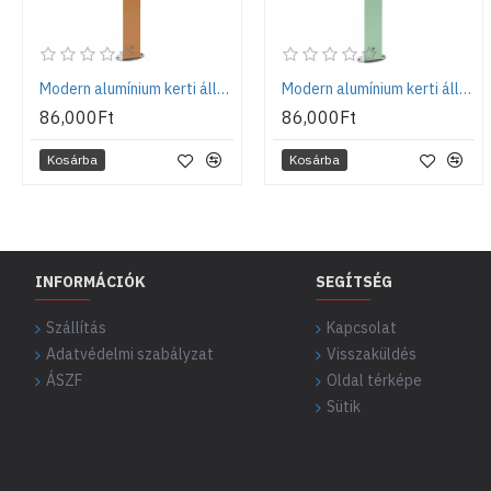
Modern alumínium kerti állókút talppal, terrakotta - Aquapoint Triangle
Modern alumínium kerti állókút talppal, zályazöld- Aquapoint Triangle
86,000Ft
86,000Ft
Kosárba
Kosárba
INFORMÁCIÓK
SEGÍTSÉG
Szállítás
Kapcsolat
Adatvédelmi szabályzat
Visszaküldés
ÁSZF
Oldal térképe
Sütik