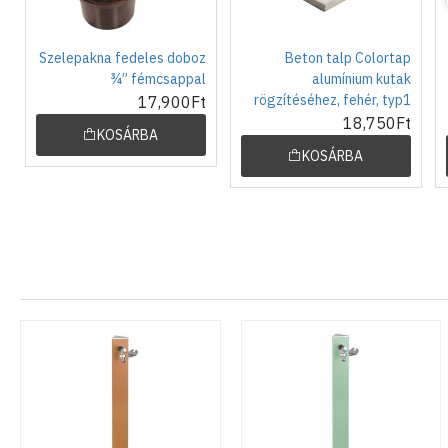
Szelepakna fedeles doboz
Beton talp Colortap
¾” fémcsappal
alumínium kutak
rögzítéséhez, fehér, typ1
17,900Ft
18,750Ft
KOSÁRBA
KOSÁRBA