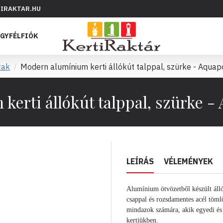
IRAKTAR.HU
GYFÉLFIÓK
tak
Modern alumínium kerti állókút talppal, szürke - Aquapo
erti állókút talppal, szürke -
LEÍRÁS
VÉLEMÉNYEK
Alumínium ötvözetből készült
áll
csappal és rozsdamentes acél tömlő
mindazok számára, akik egyedi és
kertjükben.