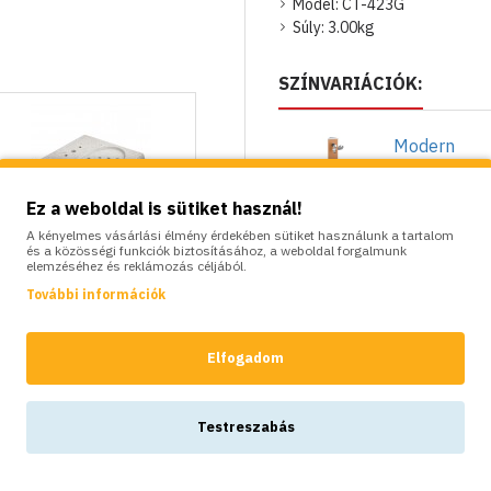
Model:
CT-423G
oldalak szélességei: 9 cm
Súly:
3.00kg
súly: 3 kg
Színe
: szürke
SZÍNVARIÁCIÓK:
A csomag tartalma
: kerti állókú
csatlakozó, tömlőakasztó, flexibil
Modern
alumínium
kerti állókú
Ez a weboldal is sütiket használ!
talppal,
terrakotta -
A kényelmes vásárlási élmény érdekében sütiket használunk a tartalom
Beton talp Colortap
és a közösségi funkciók biztosításához, a weboldal forgalmunk
Aquapoint
elemzéséhez és reklámozás céljából.
alumínium kutak
Triangle
rögzítéséhez, fehér, typ2
További információk
86,000Ft
30,500Ft
KOSÁRBA
Elfogadom
Testreszabás