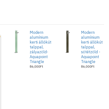
t, 1 db. csaptelep, 1 db. levehető ¾ colos gyors-
is tápvezeték (½ colos külső-menetes bekötésű).
Modern
Modern
alumínium
alumínium
t
kerti állókút
kerti állókút
talppal,
talppal,
zályazöld-
sötétzöld -
Aquapoint
Aquapoint
Triangle
Triangle
86,000Ft
86,000Ft